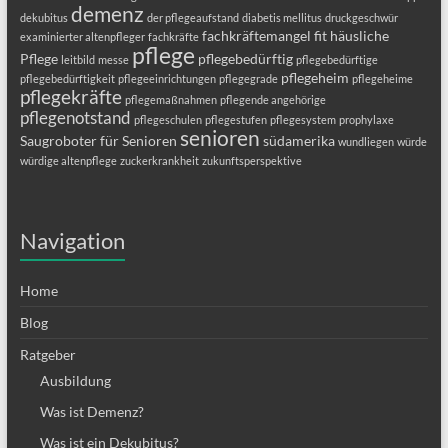
demenz
dekubitus
der pflegeaufstand
diabetis mellitus
druckgeschwür
fachkräftemangel
fit
häusliche
examinierter altenpfleger
fachkräfte
pflege
Pflege
pflegebedürftig
leitbild
messe
pflegebedürftige
pflegeheim
pflegebedürftigkeit
pflegeeinrichtungen
pflegegrade
pflegeheime
pflegekräfte
pflegemaßnahmen
pflegende angehörige
pflegenotstand
pflegeschulen
pflegestufen
pflegesystem
prophylaxe
senioren
Saugroboter für Senioren
südamerika
wundliegen
würde
würdige altenpflege
zuckerkrankheit
zukunftsperspektive
Navigation
Home
Blog
Ratgeber
Ausbildung
Was ist Demenz?
Was ist ein Dekubitus?