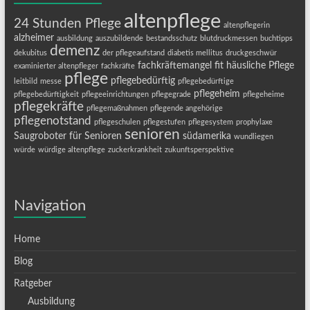
altenpflege
24 Stunden Pflege
altenpflegerin
alzheimer
ausbildung
auszubildende
bestandsschutz
blutdruckmessen
buchtipps
demenz
dekubitus
der pflegeaufstand
diabetis mellitus
druckgeschwür
fachkräftemangel
fit
häusliche Pflege
examinierter altenpfleger
fachkräfte
pflege
pflegebedürftig
leitbild
messe
pflegebedürftige
pflegeheim
pflegebedürftigkeit
pflegeeinrichtungen
pflegegrade
pflegeheime
pflegekräfte
pflegemaßnahmen
pflegende angehörige
pflegenotstand
pflegeschulen
pflegestufen
pflegesystem
prophylaxe
senioren
Saugroboter für Senioren
südamerika
wundliegen
würde
würdige altenpflege
zuckerkrankheit
zukunftsperspektive
Navigation
Home
Blog
Ratgeber
Ausbildung