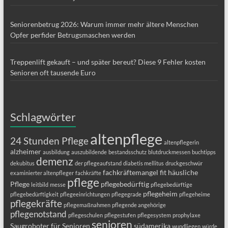
Seniorenbetrug 2026: Warum immer mehr ältere Menschen
Opfer perfider Betrugsmaschen werden
Treppenlift gekauft – und später bereut? Diese 9 Fehler kosten
Senioren oft tausende Euro
Schlagwörter
altenpflege
24 Stunden Pflege
altenpflegerin
alzheimer
ausbildung
auszubildende
bestandsschutz
blutdruckmessen
buchtipps
demenz
dekubitus
der pflegeaufstand
diabetis mellitus
druckgeschwür
fachkräftemangel
fit
häusliche
examinierter altenpfleger
fachkräfte
pflege
Pflege
pflegebedürftig
leitbild
messe
pflegebedürftige
pflegeheim
pflegebedürftigkeit
pflegeeinrichtungen
pflegegrade
pflegeheime
pflegekräfte
pflegemaßnahmen
pflegende angehörige
pflegenotstand
pflegeschulen
pflegestufen
pflegesystem
prophylaxe
senioren
Saugroboter für Senioren
südamerika
wundliegen
würde