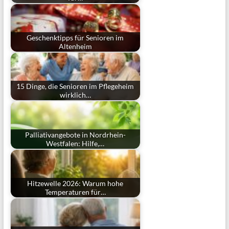
Geschenktipps für Senioren im
Altenheim
15 Dinge, die Senioren im Pflegeheim
wirklich…
Palliativangebote in Nordrhein-
Westfalen: Hilfe,…
Hitzewelle 2026: Warum hohe
Temperaturen für…