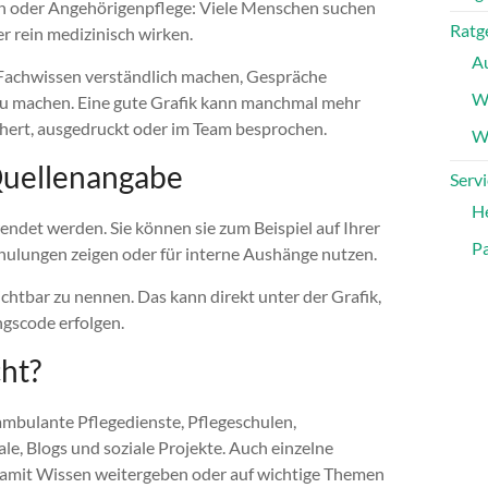
n oder Angehörigenpflege: Viele Menschen suchen
Ratg
er rein medizinisch wirken.
A
n Fachwissen verständlich machen, Gespräche
W
 zu machen. Eine gute Grafik kann manchmal mehr
eichert, ausgedruckt oder im Team besprochen.
Wa
 Quellenangabe
Servi
H
endet werden. Sie können sie zum Beispiel auf Ihrer
Pa
chulungen zeigen oder für interne Aushänge nutzen.
ichtbar zu nennen. Das kann direkt unter der Grafik,
ngscode erfolgen.
cht?
ambulante Pflegedienste, Pflegeschulen,
le, Blogs und soziale Projekte. Auch einzelne
 damit Wissen weitergeben oder auf wichtige Themen