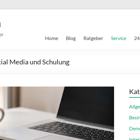
m
er
Home
Blog
Ratgeber
Service
24
cial Media und Schulung
Kat
Allg
Besi
Dem
Inte