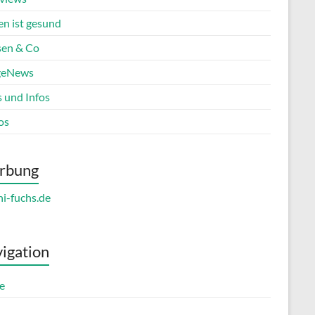
en ist gesund
en & Co
geNews
s und Infos
os
rbung
igation
e