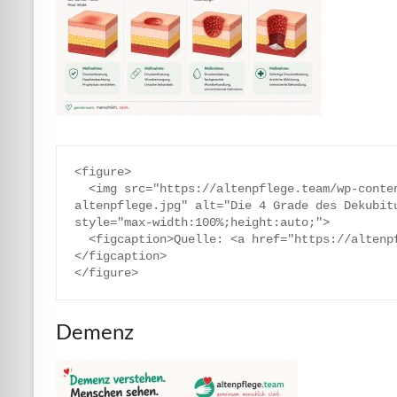
<figure>

  <img src="https://altenpflege.team/wp-content/uploads/2026/05/dekubitus-grade-
altenpflege.jpg" alt="Die 4 Grade des Dekubitu
style="max-width:100%;height:auto;">

  <figcaption>Quelle: <a href="https://altenpflege.team">altenpflege.team</a>
</figcaption>

Demenz