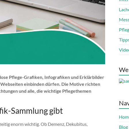
Lach
Mess
Pfle
Tipp
Vide
We
lose Pflege-Grafiken, Infografiken und Erklärbilder
ne Webseiten einbinden dürfen. Die Motive richten
ichtungen und alle, die wichtige Pflegethemen
Nav
fik-Sammlung gibt
Hom
hzeitig enorm wichtig. Ob Demenz, Dekubitus,
Blog