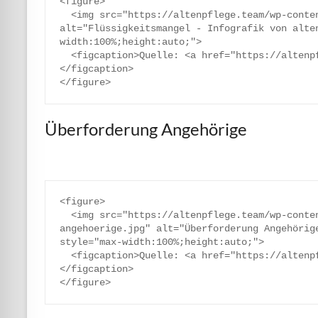
<figure>

  <img src="https://altenpflege.team/wp-content/uploads/2026/05/fluessigkeitsmangel.jpg" 
alt="Flüssigkeitsmangel - Infografik von alte
width:100%;height:auto;">

  <figcaption>Quelle: <a href="https://altenpflege.team">altenpflege.team</a>
</figcaption>

Überforderung Angehörige
<figure>

  <img src="https://altenpflege.team/wp-content/uploads/2026/06/ueberforderung-
angehoerige.jpg" alt="Überforderung Angehörige
style="max-width:100%;height:auto;">

  <figcaption>Quelle: <a href="https://altenpflege.team">altenpflege.team</a>
</figcaption>
