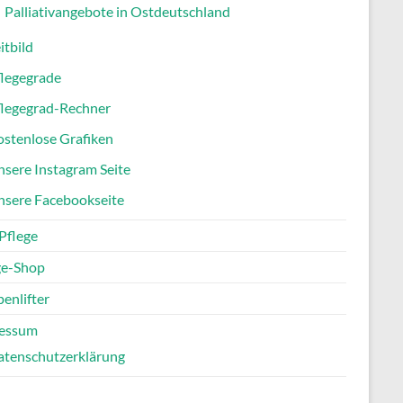
Palliativangebote in Ostdeutschland
itbild
flegegrade
flegegrad-Rechner
stenlose Grafiken
sere Instagram Seite
nsere Facebookseite
Pflege
ge-Shop
enlifter
essum
atenschutzerklärung