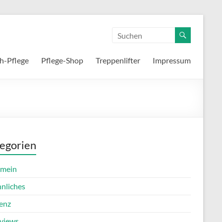
h-Pflege
Pflege-Shop
Treppenlifter
Impressum
egorien
emein
nnliches
enz
rviews