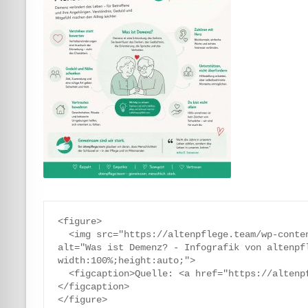
<figure>

  <img src="https://altenpflege.team/wp-content/uploads/2026/05/was-ist-demenz.jpg" 
alt="Was ist Demenz? - Infografik von altenpf
width:100%;height:auto;">

  <figcaption>Quelle: <a href="https://altenpflege.team">altenpflege.team</a>
</figcaption>
