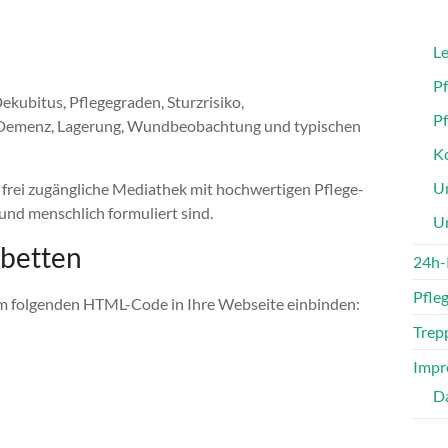
Le
P
kubitus, Pflegegraden, Sturzrisiko,
P
 Demenz, Lagerung, Wundbeobachtung und typischen
Ko
Un
e frei zugängliche Mediathek mit hochwertigen Pflege-
 und menschlich formuliert sind.
U
nbetten
24h-
Pfle
dem folgenden HTML-Code in Ihre Webseite einbinden:
Trepp
Impr
D