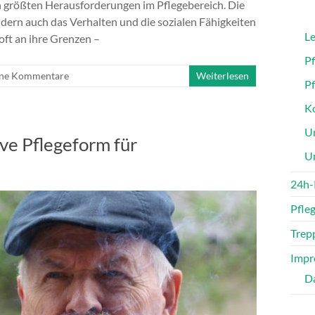
 größten Herausforderungen im Pflegebereich. Die
ndern auch das Verhalten und die sozialen Fähigkeiten
Le
oft an ihre Grenzen –
P
ne Kommentare
Weiterlesen
P
Ko
Un
ve Pflegeform für
U
24h-
Pfle
Trepp
Impr
D