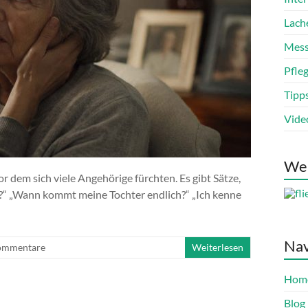
Lach
Mess
Pfle
Tipp
Vide
We
dem sich viele Angehörige fürchten. Es gibt Sätze,
ie?“ „Wann kommt meine Tochter endlich?“ „Ich kenne
Nav
ommentare
Weiterlesen
Hom
Blog