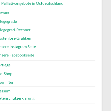
Palliativangebote in Ostdeutschland
itbild
flegegrade
flegegrad-Rechner
stenlose Grafiken
sere Instagram Seite
nsere Facebookseite
Pflege
ge-Shop
enlifter
essum
atenschutzerklärung