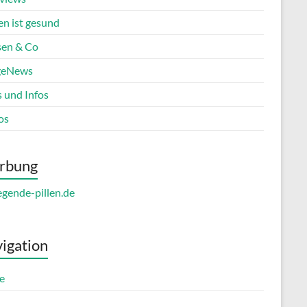
en ist gesund
en & Co
geNews
s und Infos
os
rbung
igation
e