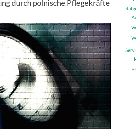
g durch polnische Pflegekräfte
Ratg
A
W
Wa
Servi
H
Pa