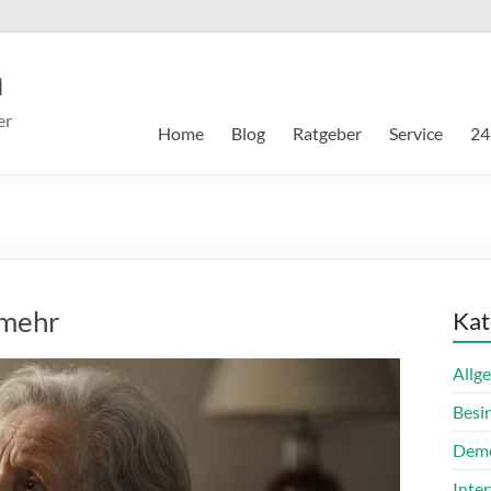
m
er
Home
Blog
Ratgeber
Service
24
 mehr
Kat
Allg
Besi
Dem
Inte