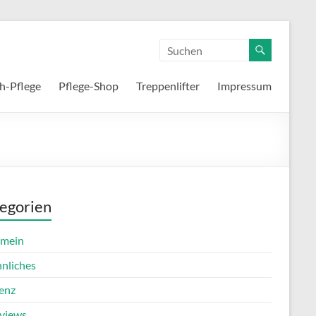
h-Pflege
Pflege-Shop
Treppenlifter
Impressum
egorien
emein
nnliches
enz
rviews