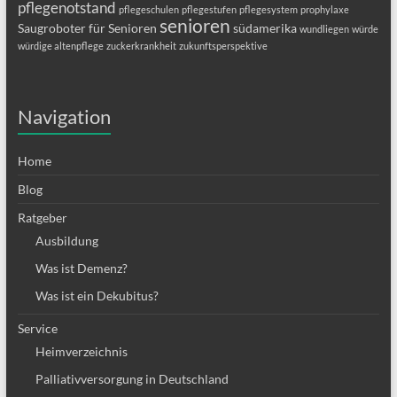
pflegenotstand
pflegeschulen
pflegestufen
pflegesystem
prophylaxe
senioren
Saugroboter für Senioren
südamerika
wundliegen
würde
würdige altenpflege
zuckerkrankheit
zukunftsperspektive
Navigation
Home
Blog
Ratgeber
Ausbildung
Was ist Demenz?
Was ist ein Dekubitus?
Service
Heimverzeichnis
Palliativversorgung in Deutschland