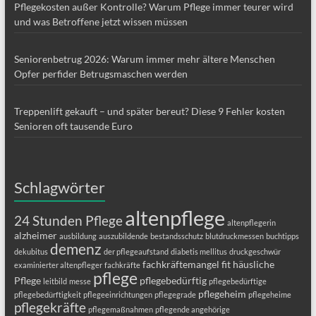
Pflegekosten außer Kontrolle? Warum Pflege immer teurer wird
und was Betroffene jetzt wissen müssen
Seniorenbetrug 2026: Warum immer mehr ältere Menschen
Opfer perfider Betrugsmaschen werden
Treppenlift gekauft – und später bereut? Diese 9 Fehler kosten
Senioren oft tausende Euro
Schlagwörter
altenpflege
24 Stunden Pflege
altenpflegerin
alzheimer
ausbildung
auszubildende
bestandsschutz
blutdruckmessen
buchtipps
demenz
dekubitus
der pflegeaufstand
diabetis mellitus
druckgeschwür
fachkräftemangel
fit
häusliche
examinierter altenpfleger
fachkräfte
pflege
Pflege
pflegebedürftig
leitbild
messe
pflegebedürftige
pflegeheim
pflegebedürftigkeit
pflegeeinrichtungen
pflegegrade
pflegeheime
pflegekräfte
pflegemaßnahmen
pflegende angehörige