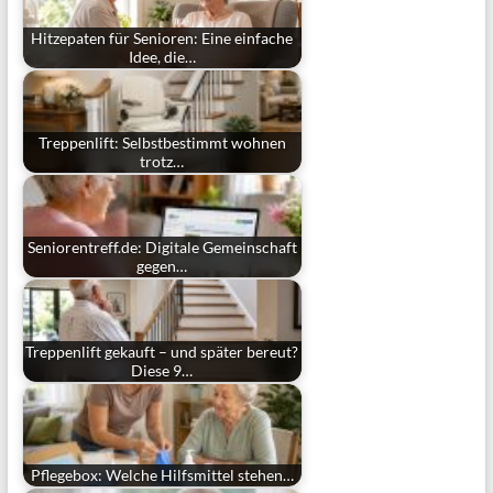
Hitzepaten für Senioren: Eine einfache
Idee, die…
Treppenlift: Selbstbestimmt wohnen
trotz…
Seniorentreff.de: Digitale Gemeinschaft
gegen…
Treppenlift gekauft – und später bereut?
Diese 9…
Pflegebox: Welche Hilfsmittel stehen…