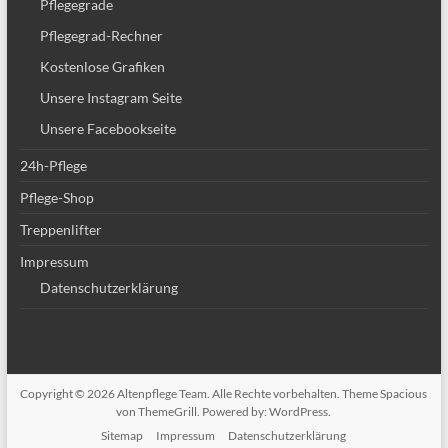
Pflegegrade
Pflegegrad-Rechner
Kostenlose Grafiken
Unsere Instagram Seite
Unsere Facebookseite
24h-Pflege
Pflege-Shop
Treppenlifter
Impressum
Datenschutzerklärung
Copyright © 2026
Altenpflege Team
. Alle Rechte vorbehalten. Theme
Spacious
von ThemeGrill. Powered by:
WordPress
.
Sitemap
Impressum
Datenschutzerklärung