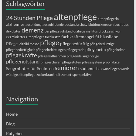
Schlagwörter
altenpflege
24 Stunden Pflege
altenpflegerin
alzheimer
ausbildung
auszubildende
bestandsschutz
blutdruckmessen
buchtipps
demenz
dekubitus
der pflegeaufstand
diabetis mellitus
druckgeschwür
fachkräftemangel
fit
häusliche
examinierter altenpfleger
fachkräfte
pflege
Pflege
pflegebedürftig
leitbild
messe
pflegebedürftige
pflegeheim
pflegebedürftigkeit
pflegeeinrichtungen
pflegegrade
pflegeheime
pflegekräfte
pflegemaßnahmen
pflegende angehörige
pflegenotstand
pflegeschulen
pflegestufen
pflegesystem
prophylaxe
senioren
Saugroboter für Senioren
südamerika
wundliegen
würde
würdige altenpflege
zuckerkrankheit
zukunftsperspektive
Navigation
Home
Blog
Ratgeber