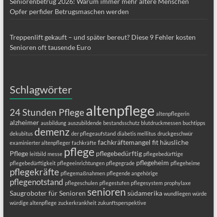
Seniorenbetrug 2026: Warum immer mehr ältere Menschen
Opfer perfider Betrugsmaschen werden
Treppenlift gekauft – und später bereut? Diese 9 Fehler kosten
Senioren oft tausende Euro
Schlagwörter
altenpflege
24 Stunden Pflege
altenpflegerin
alzheimer
ausbildung
auszubildende
bestandsschutz
blutdruckmessen
buchtipps
demenz
dekubitus
der pflegeaufstand
diabetis mellitus
druckgeschwür
fachkräftemangel
fit
häusliche
examinierter altenpfleger
fachkräfte
pflege
Pflege
pflegebedürftig
leitbild
messe
pflegebedürftige
pflegeheim
pflegebedürftigkeit
pflegeeinrichtungen
pflegegrade
pflegeheime
pflegekräfte
pflegemaßnahmen
pflegende angehörige
pflegenotstand
pflegeschulen
pflegestufen
pflegesystem
prophylaxe
senioren
Saugroboter für Senioren
südamerika
wundliegen
würde
würdige altenpflege
zuckerkrankheit
zukunftsperspektive