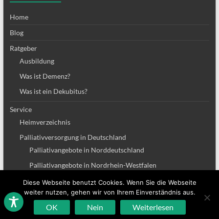
Home
Blog
Ratgeber
Ausbildung
Was ist Demenz?
Was ist ein Dekubitus?
Service
Heimverzeichnis
Palliativversorgung in Deutschland
Palliativangebote in Norddeutschland
Palliativangebote in Nordrhein-Westfalen
Palliativangebote in Bayern
Diese Webseite benutzt Cookies. Wenn Sie die Webseite
weiter nutzen, gehen wir von Ihrem Einverständnis aus.
Palliativangebote in Baden-Württemberg
OK
Nein
Weiterlesen
Palliativangebote in Hessen