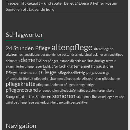
Treppenlift gekauft – und später bereut? Diese 9 Fehler kosten
Senioren oft tausende Euro
Schlagwörter
altenpflege
24 Stunden Pflege
altenpflegerin
alzheimer
ausbildung
auszubildende
bestandsschutz
blutdruckmessen
buchtipps
demenz
dekubitus
der pflegeaufstand
diabetis mellitus
druckgeschwür
fachkräftemangel
fit
häusliche
examinierter altenpfleger
fachkräfte
pflege
Pflege
pflegebedürftig
leitbild
messe
pflegebedürftige
pflegeheim
pflegebedürftigkeit
pflegeeinrichtungen
pflegegrade
pflegeheime
pflegekräfte
pflegemaßnahmen
pflegende angehörige
pflegenotstand
pflegeschulen
pflegestufen
pflegesystem
prophylaxe
senioren
Saugroboter für Senioren
südamerika
wundliegen
würde
würdige altenpflege
zuckerkrankheit
zukunftsperspektive
Navigation