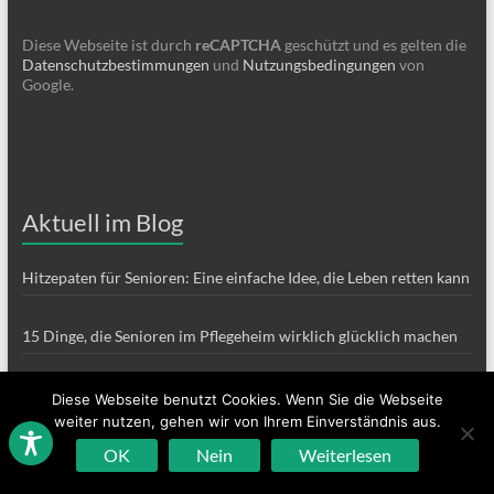
Diese Webseite ist durch
reCAPTCHA
geschützt und es gelten die
Datenschutzbestimmungen
und
Nutzungsbedingungen
von
Google.
Aktuell im Blog
Hitzepaten für Senioren: Eine einfache Idee, die Leben retten kann
15 Dinge, die Senioren im Pflegeheim wirklich glücklich machen
Humor in der Altenpflege – Warum Lachen oft die beste Medizin
Diese Webseite benutzt Cookies. Wenn Sie die Webseite
ist
weiter nutzen, gehen wir von Ihrem Einverständnis aus.
OK
Nein
Weiterlesen
Was ist ein Hospiz? Begleitung, Würde und Lebensqualität am