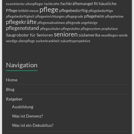
fachkräftemangel
fit
häusliche
examinierter altenpfleger
fachkräfte
pflege
Pflege
pflegebedürftig
leitbild
messe
pflegebedürftige
pflegeheim
pflegebedürftigkeit
pflegeeinrichtungen
pflegegrade
pflegeheime
pflegekräfte
pflegemaßnahmen
pflegende angehörige
pflegenotstand
pflegeschulen
pflegestufen
pflegesystem
prophylaxe
senioren
Saugroboter für Senioren
südamerika
wundliegen
würde
würdige altenpflege
zuckerkrankheit
zukunftsperspektive
Navigation
Home
Blog
Ratgeber
Ausbildung
Was ist Demenz?
Was ist ein Dekubitus?