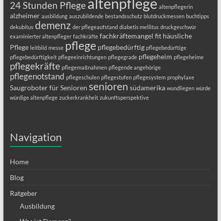
altenpflege
24 Stunden Pflege
altenpflegerin
alzheimer
ausbildung
auszubildende
bestandsschutz
blutdruckmessen
buchtipps
demenz
dekubitus
der pflegeaufstand
diabetis mellitus
druckgeschwür
fachkräftemangel
fit
häusliche
examinierter altenpfleger
fachkräfte
pflege
Pflege
pflegebedürftig
leitbild
messe
pflegebedürftige
pflegeheim
pflegebedürftigkeit
pflegeeinrichtungen
pflegegrade
pflegeheime
pflegekräfte
pflegemaßnahmen
pflegende angehörige
pflegenotstand
pflegeschulen
pflegestufen
pflegesystem
prophylaxe
senioren
Saugroboter für Senioren
südamerika
wundliegen
würde
würdige altenpflege
zuckerkrankheit
zukunftsperspektive
Navigation
Home
Blog
Ratgeber
Ausbildung