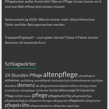
Pflegekosten außer Kontrolle? Warum Pflege immer teurer wird
und was Betroffene jetzt wissen müssen
Seniorenbetrug 2026: Warum immer mehr ältere Menschen
Opfer perfider Betrugsmaschen werden
Treppenlift gekauft – und später bereut? Diese 9 Fehler kosten
Senioren oft tausende Euro
Schlagwörter
altenpflege
24 Stunden Pflege
altenpflegerin
alzheimer
ausbildung
auszubildende
bestandsschutz
blutdruckmessen
buchtipps
demenz
dekubitus
der pflegeaufstand
diabetis mellitus
druckgeschwür
fachkräftemangel
fit
häusliche
examinierter altenpfleger
fachkräfte
pflege
Pflege
pflegebedürftig
leitbild
messe
pflegebedürftige
pflegeheim
pflegebedürftigkeit
pflegeeinrichtungen
pflegegrade
pflegeheime
pflegekräfte
pflegemaßnahmen
pflegende angehörige