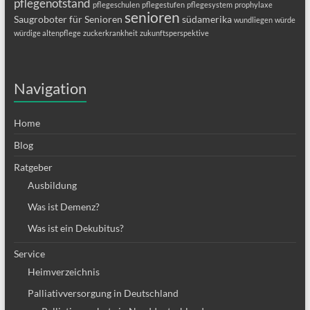
pflegenotstand
pflegeschulen
pflegestufen
pflegesystem
prophylaxe
senioren
Saugroboter für Senioren
südamerika
wundliegen
würde
würdige altenpflege
zuckerkrankheit
zukunftsperspektive
Navigation
Home
Blog
Ratgeber
Ausbildung
Was ist Demenz?
Was ist ein Dekubitus?
Service
Heimverzeichnis
Palliativversorgung in Deutschland