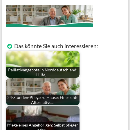
Das könnte Sie auch interessieren:
Palliativangebote in Norddeutschland:
Hilfe,…
24-Stunden-Pflege zu Hause: Eine echte
Alternative…
Pflege eines Angehörigen: Selbst pflegen
oder…