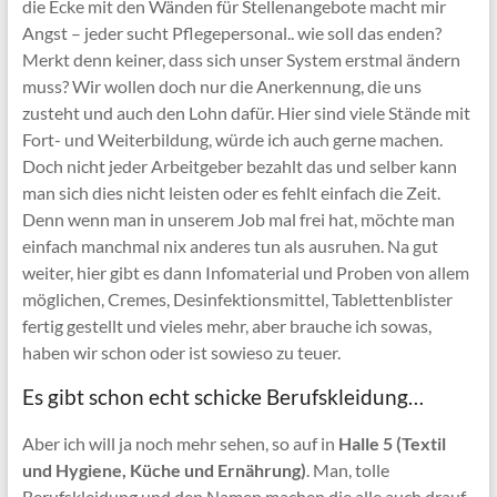
die Ecke mit den Wänden für Stellenangebote macht mir
Angst – jeder sucht Pflegepersonal.. wie soll das enden?
Merkt denn keiner, dass sich unser System erstmal ändern
muss? Wir wollen doch nur die Anerkennung, die uns
zusteht und auch den Lohn dafür. Hier sind viele Stände mit
Fort- und Weiterbildung, würde ich auch gerne machen.
Doch nicht jeder Arbeitgeber bezahlt das und selber kann
man sich dies nicht leisten oder es fehlt einfach die Zeit.
Denn wenn man in unserem Job mal frei hat, möchte man
einfach manchmal nix anderes tun als ausruhen. Na gut
weiter, hier gibt es dann Infomaterial und Proben von allem
möglichen, Cremes, Desinfektionsmittel, Tablettenblister
fertig gestellt und vieles mehr, aber brauche ich sowas,
haben wir schon oder ist sowieso zu teuer.
Es gibt schon echt schicke Berufskleidung…
Aber ich will ja noch mehr sehen, so auf in
Halle 5 (Textil
und Hygiene, Küche und Ernährung)
. Man, tolle
Berufskleidung und den Namen machen die alle auch drauf.