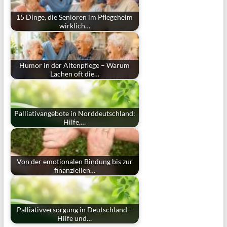
15 Dinge, die Senioren im Pflegeheim
wirklich…
Humor in der Altenpflege – Warum
Lachen oft die…
Palliativangebote in Norddeutschland:
Hilfe,…
Von der emotionalen Bindung bis zur
finanziellen…
Palliativversorgung in Deutschland –
Hilfe und…