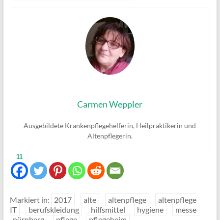
Carmen Weppler
Ausgebildete Krankenpflegehelferin, Heilpraktikerin und
Altenpflegerin.
11
Markiert in:
2017
alte
altenpflege
altenpflege
IT
berufskleidung
hilfsmittel
hygiene
messe
nürnberg
pflege
pflegeheim