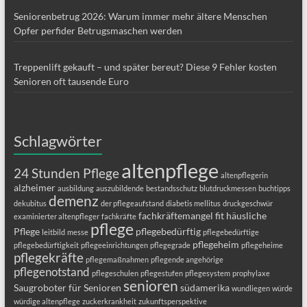
Seniorenbetrug 2026: Warum immer mehr ältere Menschen
Opfer perfider Betrugsmaschen werden
Treppenlift gekauft – und später bereut? Diese 9 Fehler kosten
Senioren oft tausende Euro
Schlagwörter
altenpflege
24 Stunden Pflege
altenpflegerin
alzheimer
ausbildung
auszubildende
bestandsschutz
blutdruckmessen
buchtipps
demenz
dekubitus
der pflegeaufstand
diabetis mellitus
druckgeschwür
fachkräftemangel
fit
häusliche
examinierter altenpfleger
fachkräfte
pflege
Pflege
pflegebedürftig
leitbild
messe
pflegebedürftige
pflegeheim
pflegebedürftigkeit
pflegeeinrichtungen
pflegegrade
pflegeheime
pflegekräfte
pflegemaßnahmen
pflegende angehörige
pflegenotstand
pflegeschulen
pflegestufen
pflegesystem
prophylaxe
senioren
Saugroboter für Senioren
südamerika
wundliegen
würde
würdige altenpflege
zuckerkrankheit
zukunftsperspektive