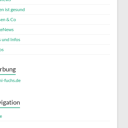
en ist gesund
en & Co
geNews
s und Infos
os
rbung
igation
e