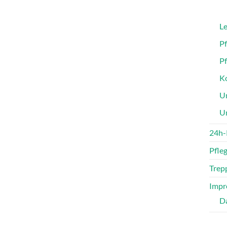
Le
P
P
Ko
Un
U
24h-
Pfle
Trepp
Impr
D