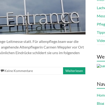
Lach
Mess
Pfle
Tipp
Vide
ege-Leitmesse statt. Für altenpflege.team war die
nd angehende Altenpflegerin Carmen Weppler vor Ort
sönlichen Eindrücke schildert sie uns im folgenden
We
Keine Kommentare
Weiterlesen
Nav
Hom
Blog