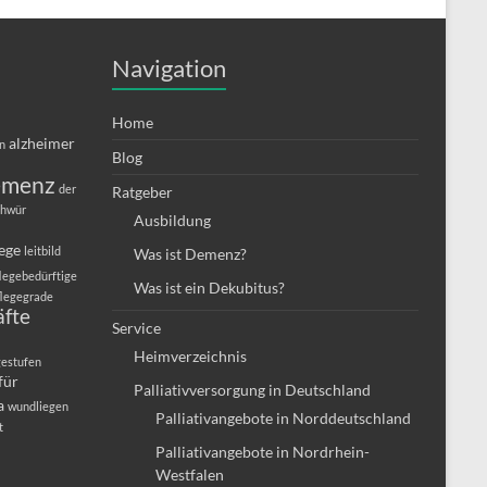
Navigation
Home
alzheimer
in
Blog
emenz
der
Ratgeber
chwür
Ausbildung
lege
leitbild
Was ist Demenz?
legebedürftige
Was ist ein Dekubitus?
flegegrade
äfte
Service
Heimverzeichnis
gestufen
für
Palliativversorgung in Deutschland
a
wundliegen
Palliativangebote in Norddeutschland
t
Palliativangebote in Nordrhein-
Westfalen