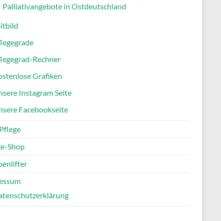
Palliativangebote in Ostdeutschland
itbild
flegegrade
flegegrad-Rechner
stenlose Grafiken
sere Instagram Seite
nsere Facebookseite
Pflege
ge-Shop
enlifter
essum
atenschutzerklärung