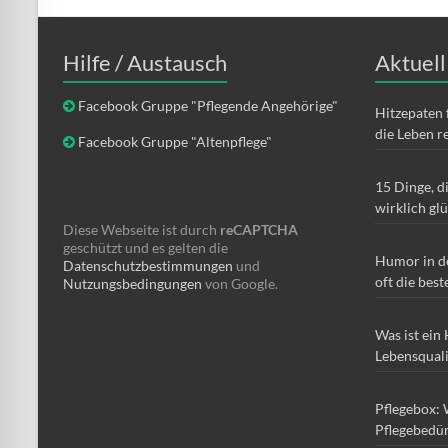
Hilfe / Austausch
Aktuell
Facebook Gruppe "Pflegende Angehörige"
Hitzepaten 
die Leben r
Facebook Gruppe "Altenpflege"
15 Dinge, d
wirklich gl
Diese Webseite ist durch
reCAPTCHA
geschützt und es gelten die
Humor in d
Datenschutzbestimmungen
und
oft die best
Nutzungsbedingungen
von Google.
Was ist ein
Lebensqual
Pflegebox: 
Pflegebedür