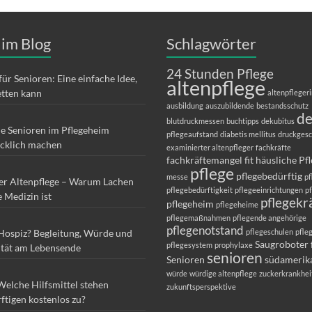
 im Blog
Schlagwörter
24 Stunden Pflege
für Senioren: Eine einfache Idee,
altenpflege
etten kann
altenpfleger
ausbildung
auszubildende
bestandsschutz
d
blutdruckmessen
buchtipps
dekubitus
ie Senioren im Pflegeheim
pflegeaufstand
diabetis mellitus
druckges
ücklich machen
examinierter altenpfleger
fachkräfte
fachkräftemangel
fit
häusliche Pf
pflege
pflegebedürftig
messe
pf
er Altenpflege – Warum Lachen
pflegebedürftigkeit
pflegeeinrichtungen
p
e Medizin ist
pflegekr
pflegeheim
pflegeheime
pflegemaßnahmen
pflegende angehörige
pflegenotstand
 Hospiz? Begleitung, Würde und
pflegeschulen
pfle
Saugroboter 
pflegesystem
prophylaxe
ität am Lebensende
senioren
Senioren
südamerik
würde
würdige altenpflege
zuckerkrankhei
Welche Hilfsmittel stehen
zukunftsperspektive
ftigen kostenlos zu?