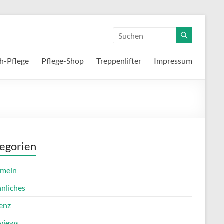
h-Pflege
Pflege-Shop
Treppenlifter
Impressum
egorien
emein
nnliches
enz
rviews