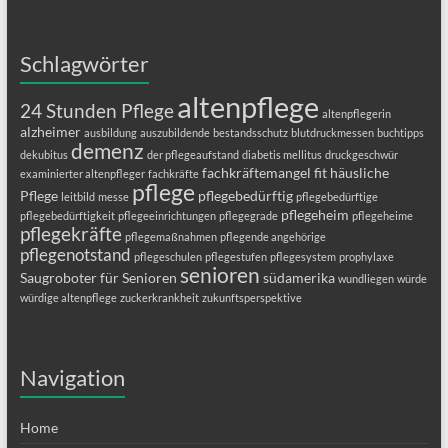
Schlagwörter
altenpflege
24 Stunden Pflege
altenpflegerin
alzheimer
ausbildung
auszubildende
bestandsschutz
blutdruckmessen
buchtipps
demenz
dekubitus
der pflegeaufstand
diabetis mellitus
druckgeschwür
fachkräftemangel
fit
häusliche
examinierter altenpfleger
fachkräfte
pflege
Pflege
pflegebedürftig
leitbild
messe
pflegebedürftige
pflegeheim
pflegebedürftigkeit
pflegeeinrichtungen
pflegegrade
pflegeheime
pflegekräfte
pflegemaßnahmen
pflegende angehörige
pflegenotstand
pflegeschulen
pflegestufen
pflegesystem
prophylaxe
senioren
Saugroboter für Senioren
südamerika
wundliegen
würde
würdige altenpflege
zuckerkrankheit
zukunftsperspektive
Navigation
Home