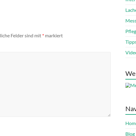
Lach
Mess
Pfle
liche Felder sind mit
*
markiert
Tipp
Vide
We
Nav
Hom
Blog