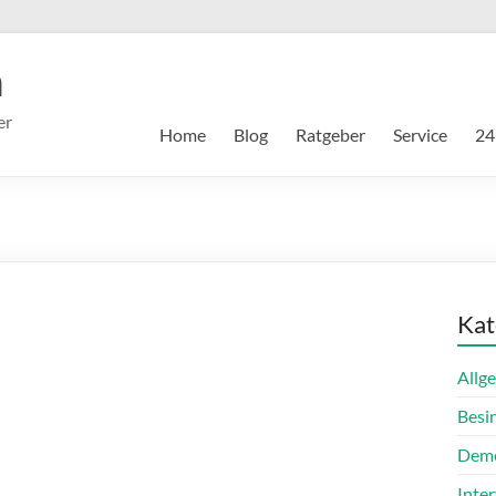
m
er
Home
Blog
Ratgeber
Service
24
Kat
Allg
Besi
Dem
Inte