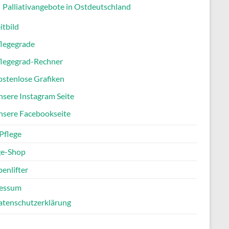
Palliativangebote in Ostdeutschland
itbild
flegegrade
flegegrad-Rechner
stenlose Grafiken
sere Instagram Seite
nsere Facebookseite
Pflege
ge-Shop
enlifter
essum
atenschutzerklärung