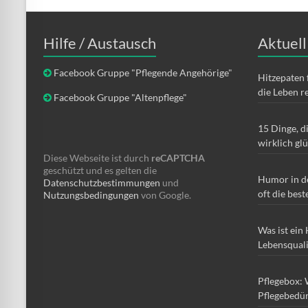
Hilfe / Austausch
Aktuell
Facebook Gruppe "Pflegende Angehörige"
Hitzepaten 
die Leben r
Facebook Gruppe "Altenpflege"
15 Dinge, d
wirklich gl
Diese Webseite ist durch
reCAPTCHA
geschützt und es gelten die
Humor in d
Datenschutzbestimmungen
und
oft die best
Nutzungsbedingungen
von Google.
Was ist ein
Lebensqual
Pflegebox: 
Pflegebedür