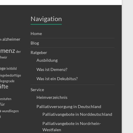
Navigation
Home
alzheimer
in
Blog
emenz
der
Ratgeber
chwür
Ausbildung
lege
leitbild
Was ist Demenz?
legebedürftige
Was ist ein Dekubitus?
flegegrade
äfte
Service
Heimverzeichnis
gestufen
für
Palliativversorgung in Deutschland
a
wundliegen
Palliativangebote in Norddeutschland
t
Palliativangebote in Nordrhein-
Westfalen