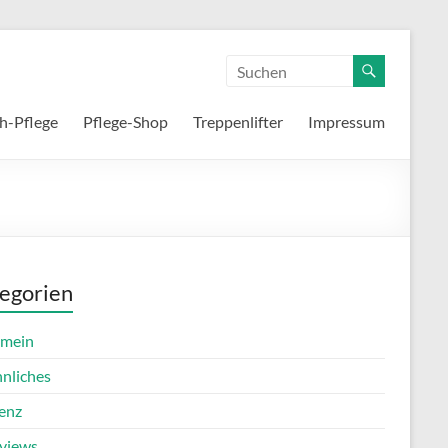
h-Pflege
Pflege-Shop
Treppenlifter
Impressum
egorien
emein
nnliches
enz
rviews