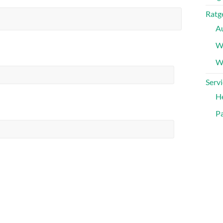
Ratg
A
W
Wa
Servi
H
Pa