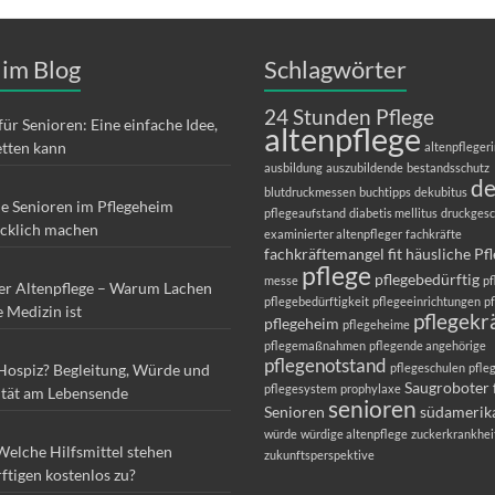
 im Blog
Schlagwörter
24 Stunden Pflege
für Senioren: Eine einfache Idee,
altenpflege
etten kann
altenpfleger
ausbildung
auszubildende
bestandsschutz
d
blutdruckmessen
buchtipps
dekubitus
ie Senioren im Pflegeheim
pflegeaufstand
diabetis mellitus
druckges
ücklich machen
examinierter altenpfleger
fachkräfte
fachkräftemangel
fit
häusliche Pf
pflege
pflegebedürftig
messe
pf
er Altenpflege – Warum Lachen
pflegebedürftigkeit
pflegeeinrichtungen
p
e Medizin ist
pflegekr
pflegeheim
pflegeheime
pflegemaßnahmen
pflegende angehörige
pflegenotstand
 Hospiz? Begleitung, Würde und
pflegeschulen
pfle
Saugroboter 
pflegesystem
prophylaxe
ität am Lebensende
senioren
Senioren
südamerik
würde
würdige altenpflege
zuckerkrankhei
Welche Hilfsmittel stehen
zukunftsperspektive
ftigen kostenlos zu?