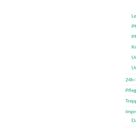
Le
P
P
Ko
Un
U
24h-
Pfle
Trepp
Impr
D