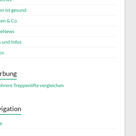
en ist gesund
en & Co
geNews
s und Infos
os
rbung
igation
e