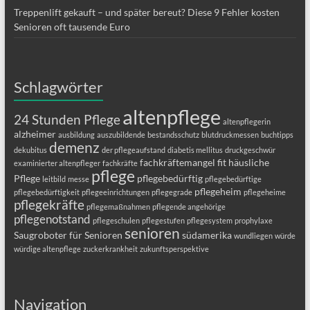
Treppenlift gekauft – und später bereut? Diese 9 Fehler kosten
Senioren oft tausende Euro
Schlagwörter
altenpflege
24 Stunden Pflege
altenpflegerin
alzheimer
ausbildung
auszubildende
bestandsschutz
blutdruckmessen
buchtipps
demenz
dekubitus
der pflegeaufstand
diabetis mellitus
druckgeschwür
fachkräftemangel
fit
häusliche
examinierter altenpfleger
fachkräfte
pflege
Pflege
pflegebedürftig
leitbild
messe
pflegebedürftige
pflegeheim
pflegebedürftigkeit
pflegeeinrichtungen
pflegegrade
pflegeheime
pflegekräfte
pflegemaßnahmen
pflegende angehörige
pflegenotstand
pflegeschulen
pflegestufen
pflegesystem
prophylaxe
senioren
Saugroboter für Senioren
südamerika
wundliegen
würde
würdige altenpflege
zuckerkrankheit
zukunftsperspektive
Navigation