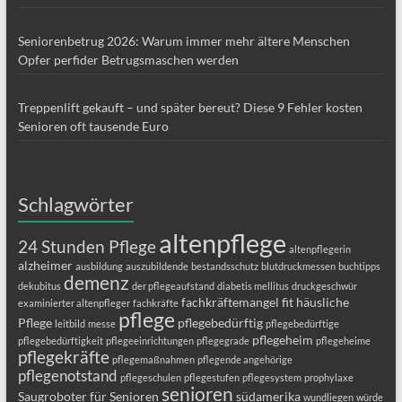
Seniorenbetrug 2026: Warum immer mehr ältere Menschen
Opfer perfider Betrugsmaschen werden
Treppenlift gekauft – und später bereut? Diese 9 Fehler kosten
Senioren oft tausende Euro
Schlagwörter
altenpflege
24 Stunden Pflege
altenpflegerin
alzheimer
ausbildung
auszubildende
bestandsschutz
blutdruckmessen
buchtipps
demenz
dekubitus
der pflegeaufstand
diabetis mellitus
druckgeschwür
fachkräftemangel
fit
häusliche
examinierter altenpfleger
fachkräfte
pflege
Pflege
pflegebedürftig
leitbild
messe
pflegebedürftige
pflegeheim
pflegebedürftigkeit
pflegeeinrichtungen
pflegegrade
pflegeheime
pflegekräfte
pflegemaßnahmen
pflegende angehörige
pflegenotstand
pflegeschulen
pflegestufen
pflegesystem
prophylaxe
senioren
Saugroboter für Senioren
südamerika
wundliegen
würde