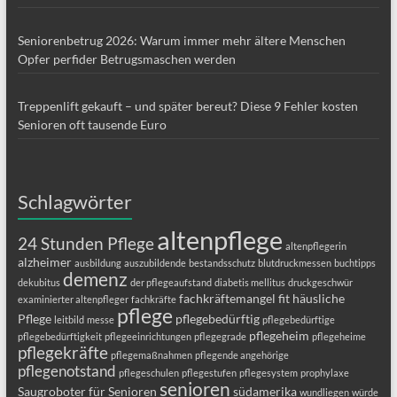
Seniorenbetrug 2026: Warum immer mehr ältere Menschen
Opfer perfider Betrugsmaschen werden
Treppenlift gekauft – und später bereut? Diese 9 Fehler kosten
Senioren oft tausende Euro
Schlagwörter
altenpflege
24 Stunden Pflege
altenpflegerin
alzheimer
ausbildung
auszubildende
bestandsschutz
blutdruckmessen
buchtipps
demenz
dekubitus
der pflegeaufstand
diabetis mellitus
druckgeschwür
fachkräftemangel
fit
häusliche
examinierter altenpfleger
fachkräfte
pflege
Pflege
pflegebedürftig
leitbild
messe
pflegebedürftige
pflegeheim
pflegebedürftigkeit
pflegeeinrichtungen
pflegegrade
pflegeheime
pflegekräfte
pflegemaßnahmen
pflegende angehörige
pflegenotstand
pflegeschulen
pflegestufen
pflegesystem
prophylaxe
senioren
Saugroboter für Senioren
südamerika
wundliegen
würde