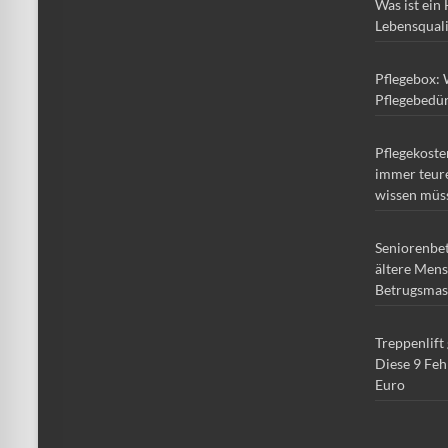
Was ist ein
Lebensqual
Pflegebox: 
Pflegebedür
Pflegekoste
immer teure
wissen müs
Seniorenbe
ältere Mens
Betrugsmas
Treppenlift
Diese 9 Feh
Euro