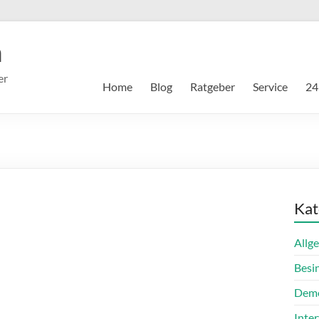
m
er
Home
Blog
Ratgeber
Service
24
Kat
Allg
Besi
Dem
Inte