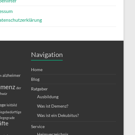
enlifter
essum
atenschutzerklärung
Navigation
Home
alzheimer
in
Blog
emenz
der
Ratgeber
chwür
Ausbildung
lege
leitbild
Was ist Demenz?
legebedürftige
Was ist ein Dekubitus?
flegegrade
äfte
Service
Heimverzeichnis