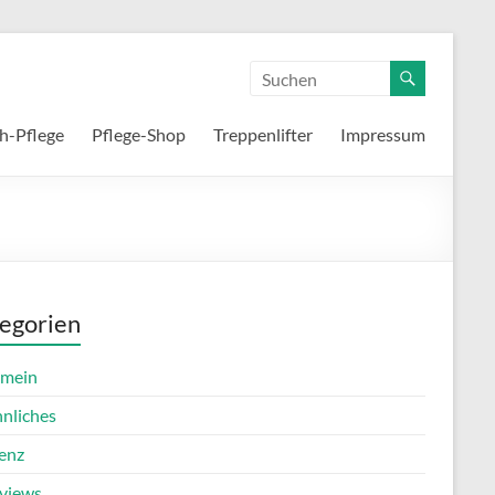
h-Pflege
Pflege-Shop
Treppenlifter
Impressum
egorien
emein
nnliches
enz
rviews