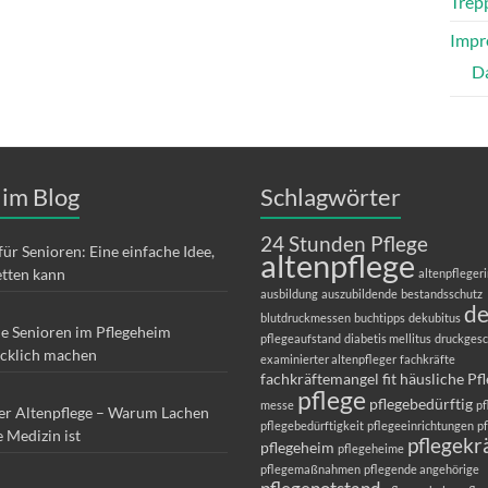
Trepp
Impr
D
 im Blog
Schlagwörter
24 Stunden Pflege
für Senioren: Eine einfache Idee,
altenpflege
etten kann
altenpfleger
ausbildung
auszubildende
bestandsschutz
d
blutdruckmessen
buchtipps
dekubitus
ie Senioren im Pflegeheim
pflegeaufstand
diabetis mellitus
druckges
ücklich machen
examinierter altenpfleger
fachkräfte
fachkräftemangel
fit
häusliche Pf
pflege
pflegebedürftig
messe
pf
er Altenpflege – Warum Lachen
pflegebedürftigkeit
pflegeeinrichtungen
p
e Medizin ist
pflegekr
pflegeheim
pflegeheime
pflegemaßnahmen
pflegende angehörige