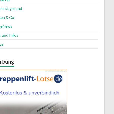
en ist gesund
en & Co
geNews
s und Infos
os
rbung