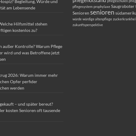
pflegenotstand
 Hospiz? Begleitung, Würde und
pflegeschulen
pfle
Saugroboter 
pflegesystem
prophylaxe
ität am Lebensende
senioren
Senioren
südamerik
würde
würdige altenpflege
zuckerkrankhei
Welche Hilfsmittel stehen
zukunftsperspektive
ftigen kostenlos zu?
n außer Kontrolle? Warum Pflege
r wird und was Betroffene jetzt
sen
trug 2026: Warum immer mehr
chen Opfer perfider
chen werden
 gekauft – und später bereut?
ler kosten Senioren oft tausende