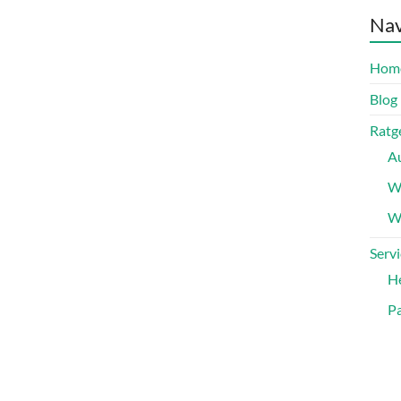
Nav
Hom
Blog
Ratg
A
W
Wa
Servi
H
Pa