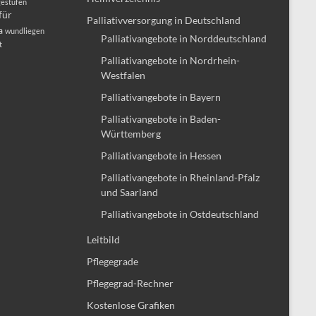
gestufen
für
Palliativversorgung in Deutschland
a
wundliegen
Palliativangebote in Norddeutschland
t
Palliativangebote in Nordrhein-
Westfalen
Palliativangebote in Bayern
Palliativangebote in Baden-
Württemberg
Palliativangebote in Hessen
Palliativangebote in Rheinland-Pfalz
und Saarland
Palliativangebote in Ostdeutschland
Leitbild
Pflegegrade
Pflegegrad-Rechner
Kostenlose Grafiken