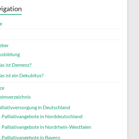
igation
e
eber
usbildung
as ist Demenz?
s ist ein Dekubitus?
ce
eimverzeichnis
lliativversorgung in Deutschland
Palliativangebote in Norddeutschland
Palliativangebote in Nordrhein-Westfalen
Palliativangebote in Bayern