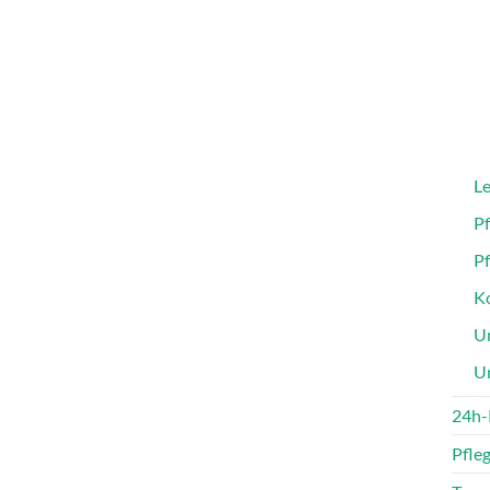
Le
P
P
Ko
Un
U
24h-
Pfle