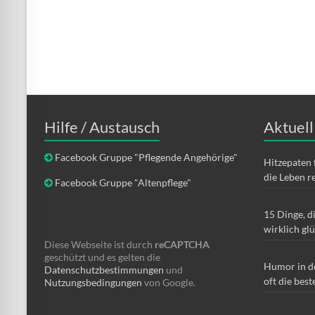
Hilfe / Austausch
Aktuell
Facebook Gruppe "Pflegende Angehörige"
Hitzepaten 
die Leben r
Facebook Gruppe "Altenpflege"
15 Dinge, d
wirklich gl
Diese Webseite ist durch
reCAPTCHA
geschützt und es gelten die
Humor in d
Datenschutzbestimmungen
und
oft die best
Nutzungsbedingungen
von Google.