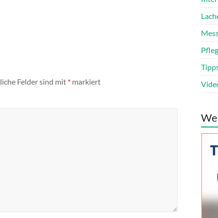
Lach
Mess
Pfle
Tipp
liche Felder sind mit
*
markiert
Vide
We