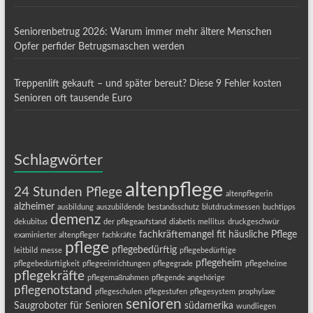
Seniorenbetrug 2026: Warum immer mehr ältere Menschen
Opfer perfider Betrugsmaschen werden
Treppenlift gekauft – und später bereut? Diese 9 Fehler kosten
Senioren oft tausende Euro
Schlagwörter
altenpflege
24 Stunden Pflege
altenpflegerin
alzheimer
ausbildung
auszubildende
bestandsschutz
blutdruckmessen
buchtipps
demenz
dekubitus
der pflegeaufstand
diabetis mellitus
druckgeschwür
fachkräftemangel
fit
häusliche Pflege
examinierter altenpfleger
fachkräfte
pflege
pflegebedürftig
leitbild
messe
pflegebedürftige
pflegeheim
pflegebedürftigkeit
pflegeeinrichtungen
pflegegrade
pflegeheime
pflegekräfte
pflegemaßnahmen
pflegende angehörige
pflegenotstand
pflegeschulen
pflegestufen
pflegesystem
prophylaxe
senioren
Saugroboter für Senioren
südamerika
wundliegen