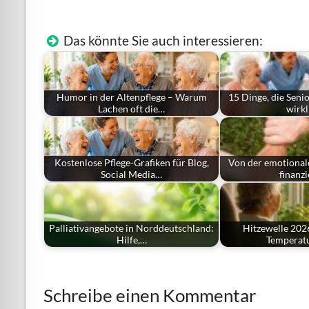
Das könnte Sie auch interessieren:
Humor in der Altenpflege – Warum
15 Dinge, die Seni
Lachen oft die…
wirk
Kostenlose Pflege-Grafiken für Blog,
Von der emotional
Social Media…
finanz
Palliativangebote in Norddeutschland:
Hitzewelle 20
Hilfe,…
Temperat
Schreibe einen Kommentar