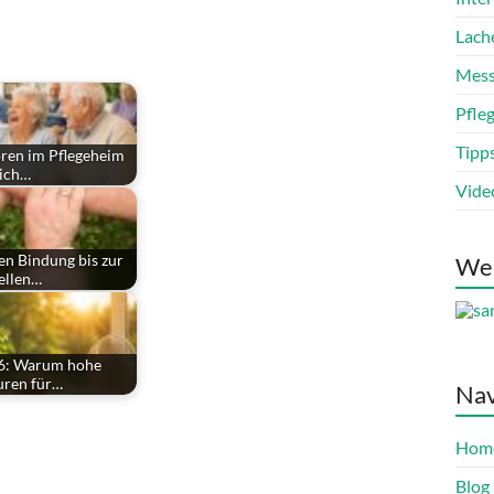
Lach
Mess
Pfle
Tipp
oren im Pflegeheim
lich…
Vide
en Bindung bis zur
We
iellen…
26: Warum hohe
uren für…
Nav
Hom
Blog