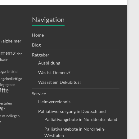
Navigation
Home
alzheimer
in
Blog
emenz
der
Ratgeber
chwür
Ausbildung
lege
leitbild
Was ist Demenz?
legebedürftige
Was ist ein Dekubitus?
flegegrade
äfte
Service
Heimverzeichnis
gestufen
für
Palliativversorgung in Deutschland
a
wundliegen
Palliativangebote in Norddeutschland
t
Palliativangebote in Nordrhein-
Westfalen