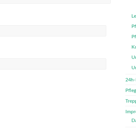
Le
P
P
Ko
Un
U
24h-
Pfle
Trepp
Impr
D