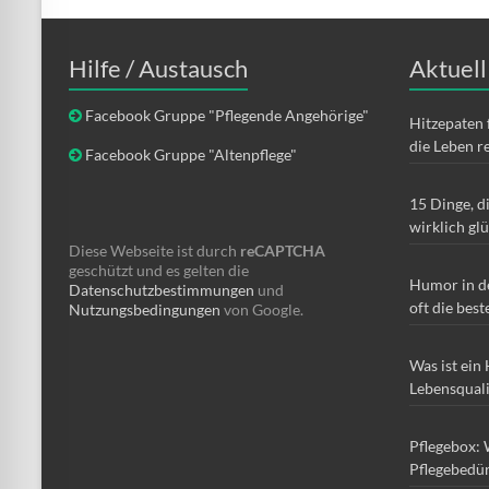
Hilfe / Austausch
Aktuell
Facebook Gruppe "Pflegende Angehörige"
Hitzepaten 
die Leben r
Facebook Gruppe "Altenpflege"
15 Dinge, d
wirklich gl
Diese Webseite ist durch
reCAPTCHA
geschützt und es gelten die
Humor in d
Datenschutzbestimmungen
und
oft die best
Nutzungsbedingungen
von Google.
Was ist ein
Lebensqual
Pflegebox: 
Pflegebedür