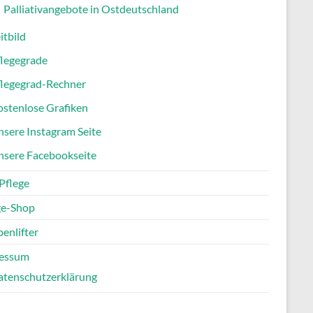
Palliativangebote in Ostdeutschland
itbild
flegegrade
flegegrad-Rechner
stenlose Grafiken
sere Instagram Seite
nsere Facebookseite
Pflege
ge-Shop
enlifter
essum
atenschutzerklärung