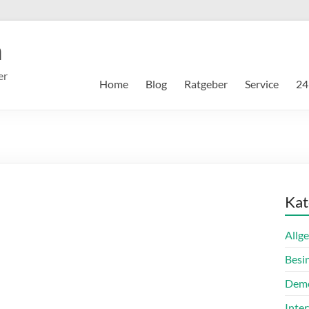
m
er
Home
Blog
Ratgeber
Service
24
Kat
Allg
Besi
Dem
Inte