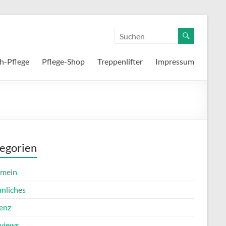
h-Pflege
Pflege-Shop
Treppenlifter
Impressum
egorien
emein
nnliches
enz
rviews