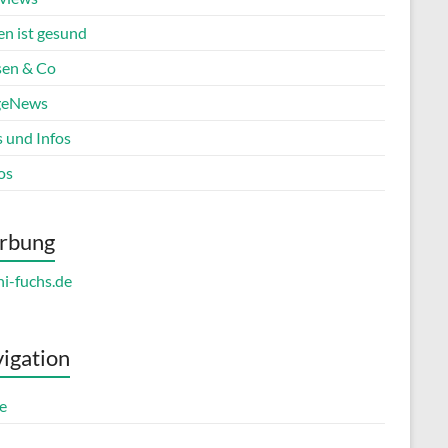
en ist gesund
en & Co
geNews
s und Infos
os
rbung
igation
e