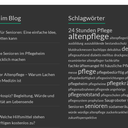
 im Blog
Schlagwörter
24 Stunden Pflege
für Senioren: Eine einfache Idee,
altenpflege
etten kann
altenpfleger
ausbildung
auszubildende
bestandsschutz
d
blutdruckmessen
buchtipps
dekubitus
ie Senioren im Pflegeheim
pflegeaufstand
diabetis mellitus
druckges
ücklich machen
examinierter altenpfleger
fachkräfte
fachkräftemangel
fit
häusliche Pf
pflege
pflegebedürftig
messe
pf
er Altenpflege – Warum Lachen
pflegebedürftigkeit
pflegeeinrichtungen
p
e Medizin ist
pflegekr
pflegeheim
pflegeheime
pflegemaßnahmen
pflegende angehörige
pflegenotstand
 Hospiz? Begleitung, Würde und
pflegeschulen
pfle
Saugroboter 
pflegesystem
prophylaxe
ität am Lebensende
senioren
Senioren
südamerik
würde
würdige altenpflege
zuckerkrankhei
Welche Hilfsmittel stehen
zukunftsperspektive
ftigen kostenlos zu?