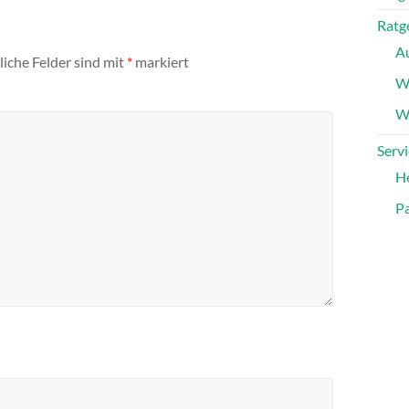
Ratg
A
liche Felder sind mit
*
markiert
W
Wa
Servi
H
Pa