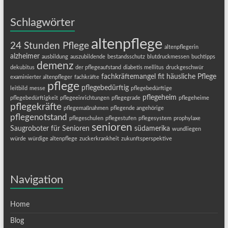
Schlagwörter
altenpflege
24 Stunden Pflege
altenpflegerin
alzheimer
ausbildung
auszubildende
bestandsschutz
blutdruckmessen
buchtipps
demenz
dekubitus
der pflegeaufstand
diabetis mellitus
druckgeschwür
fachkräftemangel
fit
häusliche Pflege
examinierter altenpfleger
fachkräfte
pflege
pflegebedürftig
leitbild
messe
pflegebedürftige
pflegeheim
pflegebedürftigkeit
pflegeeinrichtungen
pflegegrade
pflegeheime
pflegekräfte
pflegemaßnahmen
pflegende angehörige
pflegenotstand
pflegeschulen
pflegestufen
pflegesystem
prophylaxe
senioren
Saugroboter für Senioren
südamerika
wundliegen
würde
würdige altenpflege
zuckerkrankheit
zukunftsperspektive
Navigation
Home
Blog