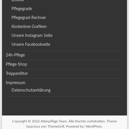
Leitbild
Pflegegrade
Pflegegrad-Rechner
Kostenlose Grafiken
Unsere Instagram Seite
Unsere Facebookseite
24h-Pflege
Pflege-Shop
Treppenlifter
Impressum
Datenschutzerklärung
Copyright © 2026
Altenpflege Team
. Alle Rechte vorbehalten. Theme
Spacious
von ThemeGrill. Powered by:
WordPress
.