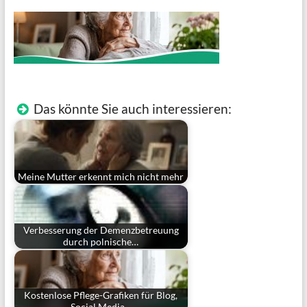
Das könnte Sie auch interessieren:
Meine Mutter erkennt mich nicht mehr
Verbesserung der Demenzbetreuung
durch polnische…
Kostenlose Pflege-Grafiken für Blog,
Social Media…