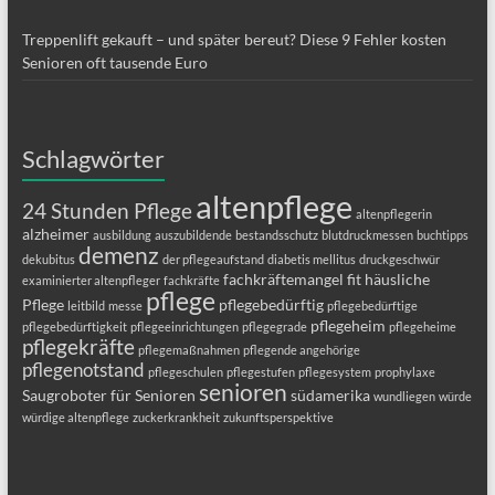
Treppenlift gekauft – und später bereut? Diese 9 Fehler kosten
Senioren oft tausende Euro
Schlagwörter
altenpflege
24 Stunden Pflege
altenpflegerin
alzheimer
ausbildung
auszubildende
bestandsschutz
blutdruckmessen
buchtipps
demenz
dekubitus
der pflegeaufstand
diabetis mellitus
druckgeschwür
fachkräftemangel
fit
häusliche
examinierter altenpfleger
fachkräfte
pflege
Pflege
pflegebedürftig
leitbild
messe
pflegebedürftige
pflegeheim
pflegebedürftigkeit
pflegeeinrichtungen
pflegegrade
pflegeheime
pflegekräfte
pflegemaßnahmen
pflegende angehörige
pflegenotstand
pflegeschulen
pflegestufen
pflegesystem
prophylaxe
senioren
Saugroboter für Senioren
südamerika
wundliegen
würde
würdige altenpflege
zuckerkrankheit
zukunftsperspektive