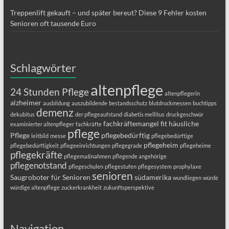
Treppenlift gekauft – und später bereut? Diese 9 Fehler kosten
Senioren oft tausende Euro
Schlagwörter
altenpflege
24 Stunden Pflege
altenpflegerin
alzheimer
ausbildung
auszubildende
bestandsschutz
blutdruckmessen
buchtipps
demenz
dekubitus
der pflegeaufstand
diabetis mellitus
druckgeschwür
fachkräftemangel
fit
häusliche
examinierter altenpfleger
fachkräfte
pflege
Pflege
pflegebedürftig
leitbild
messe
pflegebedürftige
pflegeheim
pflegebedürftigkeit
pflegeeinrichtungen
pflegegrade
pflegeheime
pflegekräfte
pflegemaßnahmen
pflegende angehörige
pflegenotstand
pflegeschulen
pflegestufen
pflegesystem
prophylaxe
senioren
Saugroboter für Senioren
südamerika
wundliegen
würde
würdige altenpflege
zuckerkrankheit
zukunftsperspektive
Navigation