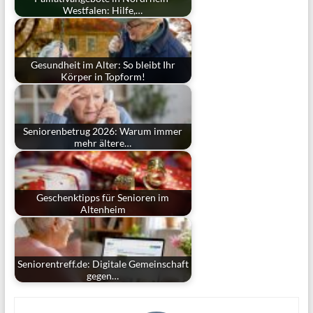
Westfalen: Hilfe,…
Gesundheit im Alter: So bleibt Ihr
Körper in Topform!
Seniorenbetrug 2026: Warum immer
mehr ältere…
Geschenktipps für Senioren im
Altenheim
Seniorentreff.de: Digitale Gemeinschaft
gegen…