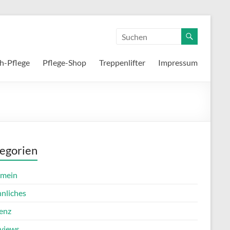
h-Pflege
Pflege-Shop
Treppenlifter
Impressum
egorien
emein
nnliches
enz
rviews