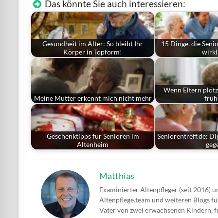
Das könnte Sie auch interessieren:
Gesundheit im Alter: So bleibt Ihr
15 Dinge, die Seni
Körper in Topform!
wirk
Wenn Eltern plötz
Meine Mutter erkennt mich nicht mehr
frü
Geschenktipps für Senioren im
Seniorentreff.de: D
Altenheim
geg
Matthias
Examinierter Altenpfleger (seit 2016) u
Altenpflege.team und weiteren Blogs 
Vater von zwei erwachsenen Kindern, 