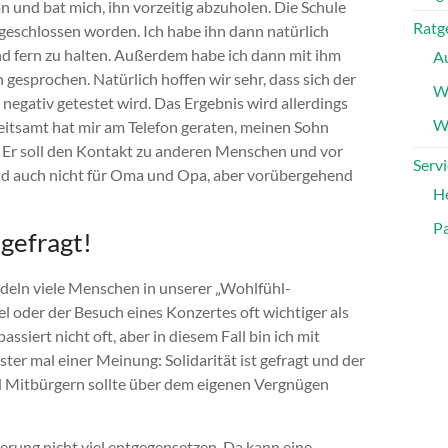
 und bat mich, ihn vorzeitig abzuholen. Die Schule
Ratg
geschlossen worden. Ich habe ihn dann natürlich
d fern zu halten. Außerdem habe ich dann mit ihm
A
sprochen. Natürlich hoffen wir sehr, dass sich der
W
 negativ getestet wird. Das Ergebnis wird allerdings
Wa
itsamt hat mir am Telefon geraten, meinen Sohn
. Er soll den Kontakt zu anderen Menschen und vor
Servi
und auch nicht für Oma und Opa, aber vorübergehend
H
Pa
 gefragt!
deln viele Menschen in unserer „Wohlfühl-
iel oder der Besuch eines Konzertes oft wichtiger als
siert nicht oft, aber in diesem Fall bin ich mit
r mal einer Meinung: Solidarität ist gefragt und der
 Mitbürgern sollte über dem eigenen Vergnügen
rung nicht viel entgegensetzen. Da kann eine