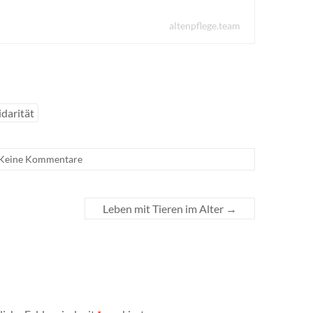
altenpflege.team
idarität
Keine Kommentare
Leben mit Tieren im Alter
→