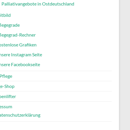
Palliativangebote in Ostdeutschland
itbild
flegegrade
flegegrad-Rechner
stenlose Grafiken
sere Instagram Seite
nsere Facebookseite
Pflege
ge-Shop
enlifter
essum
atenschutzerklärung