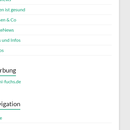
en ist gesund
en & Co
geNews
s und Infos
os
rbung
igation
e