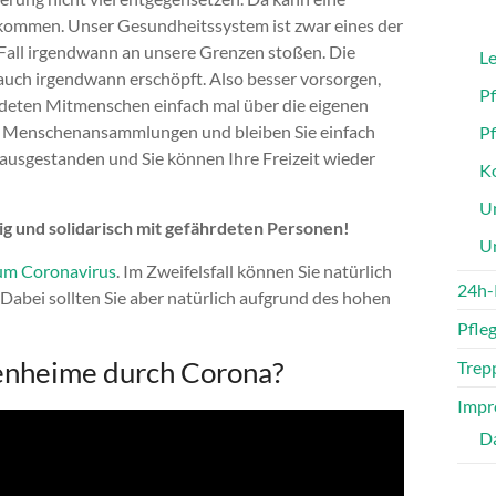
hkommen. Unser Gesundheitssystem ist zwar eines der
 Fall irgendwann an unsere Grenzen stoßen. Die
Le
 auch irgendwann erschöpft. Also besser vorsorgen,
P
deten Mitmenschen einfach mal über die eigenen
ßere Menschenansammlungen und bleiben Sie einfach
P
 ausgestanden und Sie können Ihre Freizeit wieder
Ko
Un
htig und solidarisch mit gefährdeten Personen!
U
zum Coronavirus
. Im Zweifelsfall können Sie natürlich
24h-
Dabei sollten Sie aber natürlich aufgrund des hohen
Pfle
renheime durch Corona?
Trepp
Impr
D