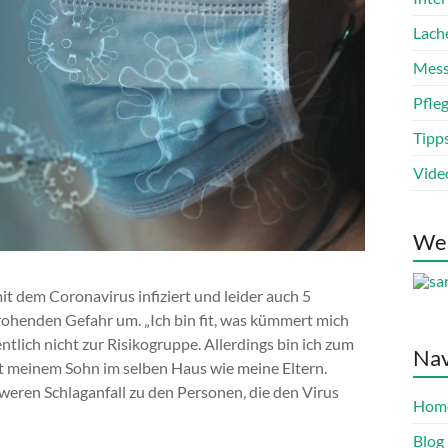
Lach
Mess
Pfle
Tipp
Vide
We
t dem Coronavirus infiziert und leider auch 5
rohenden Gefahr um. „Ich bin fit, was kümmert mich
ntlich nicht zur Risikogruppe. Allerdings bin ich zum
Nav
t meinem Sohn im selben Haus wie meine Eltern.
hweren Schlaganfall zu den Personen, die den Virus
Hom
Blog