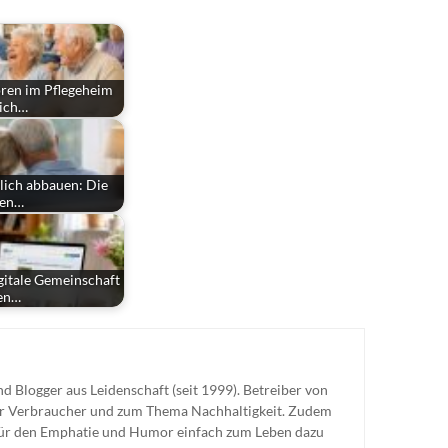
oren im Pflegeheim
lich…
lich abbauen: Die
hen…
igitale Gemeinschaft
en…
nd Blogger aus Leidenschaft (seit 1999). Betreiber von
für Verbraucher und zum Thema Nachhaltigkeit. Zudem
für den Emphatie und Humor einfach zum Leben dazu