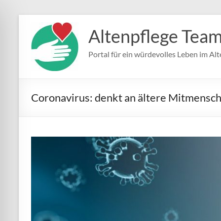
Zum
Inhalt
Altenpflege Tea
springen
Portal für ein würdevolles Leben im Alt
Coronavirus: denkt an ältere Mitmensc