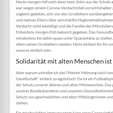
Heute morgen rief mich dann mein Sohn aus der Schule an
war wegen einem Corona-Verdachtsfall vorsichtshalber 
sogleich gebeten, sich von den Großeltern vorübergehen
und meinen Eltern über verschärfte Hygienemaßnahmen ge
Verdacht nicht bestätigt und die Familie des Mitschülers
frühestens morgen früh bekannt gegeben. Das Gesundhe
mindestens bis dahin quasi unter Quarantäne zu stellen
allem seinen Großeltern meiden. Nicht einfach für ihn 
muss es einfach sein.
Solidarität mit alten Menschen ist
Aber warum schreibe ich das? Meiner Meinung nach han
Gesellschaft“ einfach zu egoistisch! Da ist ein Fußballsp
der Schutz unserer älteren und alten Mitmenschen. Das pas
unserer Bundeskanzlerin und unserem Gesundheitsministe
Schutz von geschwächten und alten Mitbürgerinnen und
stehen.
Ein geschwächtes Immunsystem kann einer Coronainfizie