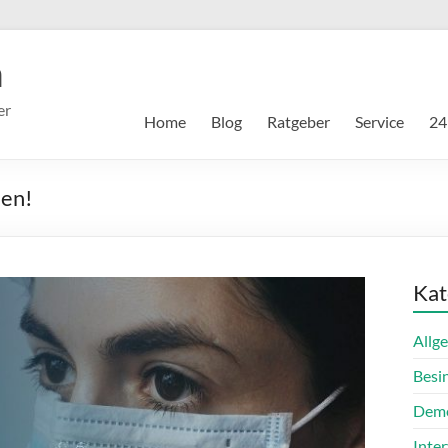
m
er
Home
Blog
Ratgeber
Service
24
hen!
Kat
Allg
Besi
Dem
Inte