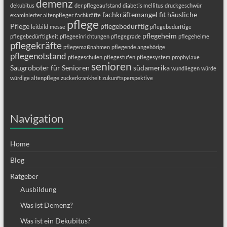
demenz
dekubitus
der pflegeaufstand
diabetis mellitus
druckgeschwür
fachkräftemangel
fit
häusliche
examinierter altenpfleger
fachkräfte
pflege
Pflege
pflegebedürftig
leitbild
messe
pflegebedürftige
pflegeheim
pflegebedürftigkeit
pflegeeinrichtungen
pflegegrade
pflegeheime
pflegekräfte
pflegemaßnahmen
pflegende angehörige
pflegenotstand
pflegeschulen
pflegestufen
pflegesystem
prophylaxe
senioren
Saugroboter für Senioren
südamerika
wundliegen
würde
würdige altenpflege
zuckerkrankheit
zukunftsperspektive
Navigation
Home
Blog
Ratgeber
Ausbildung
Was ist Demenz?
Was ist ein Dekubitus?