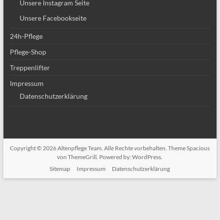
Unsere Instagram Seite
Unsere Facebookseite
24h-Pflege
Pflege-Shop
Treppenlifter
Impressum
Datenschutzerklärung
Copyright © 2026
Altenpflege Team
. Alle Rechte vorbehalten. Theme
Spacious
von ThemeGrill. Powered by:
WordPress
.
Sitemap
Impressum
Datenschutzerklärung