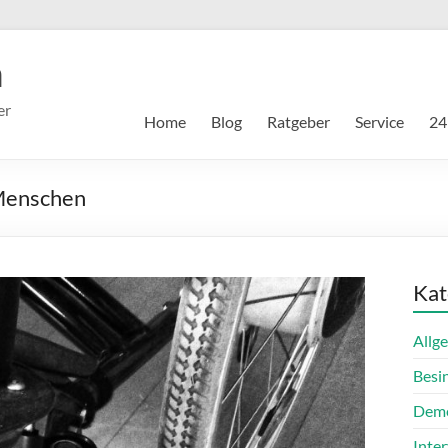
m
er
Home
Blog
Ratgeber
Service
24
 Menschen
Kat
Allg
Besi
Dem
Inte