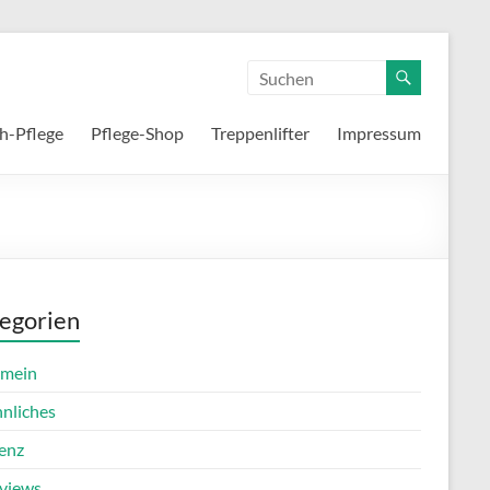
h-Pflege
Pflege-Shop
Treppenlifter
Impressum
egorien
emein
nnliches
enz
rviews