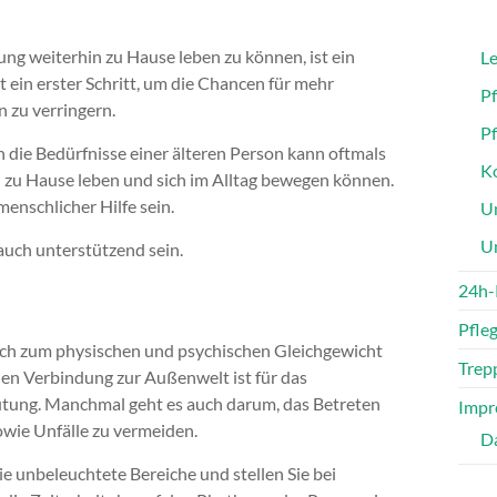
ung weiterhin zu Hause leben zu können, ist ein
Le
 ein erster Schritt, um die Chancen für mehr
P
n zu verringern.
P
die Bedürfnisse einer älteren Person kann oftmals
Ko
n zu Hause leben und sich im Alltag bewegen können.
menschlicher Hilfe sein.
Un
U
ch unterstützend sein.
24h-
Pfle
ich zum physischen und psychischen Gleichgewicht
Trepp
len Verbindung zur Außenwelt ist für das
tung. Manchmal geht es auch darum, das Betreten
Impr
wie Unfälle zu vermeiden.
D
ie unbeleuchtete Bereiche und stellen Sie bei