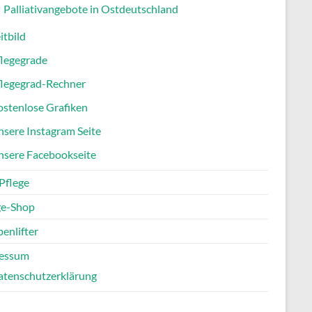
Palliativangebote in Ostdeutschland
itbild
flegegrade
flegegrad-Rechner
stenlose Grafiken
sere Instagram Seite
nsere Facebookseite
Pflege
ge-Shop
enlifter
essum
atenschutzerklärung