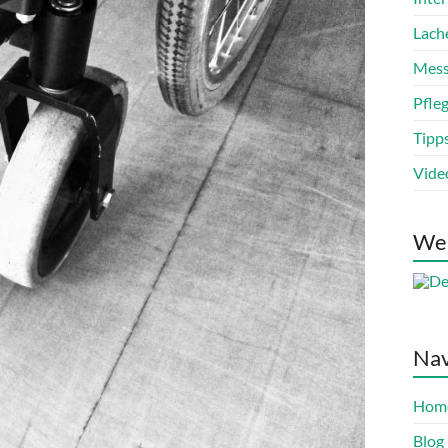
Lach
Mess
Pfle
Tipp
Vide
We
Nav
Hom
Blog