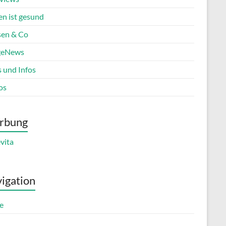
en ist gesund
en & Co
geNews
s und Infos
os
rbung
igation
e