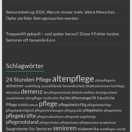
Seniorenbetrug 2026: Warum immer mehr ältere Menschen
Opfer perfider Betrugsmaschen werden
Treppenlift gekauft – und später bereut? Diese 9 Fehler kosten
Senioren oft tausende Euro
Schlagwörter
altenpflege
24 Stunden Pflege
altenpflegerin
alzheimer
ausbildung
auszubildende
bestandsschutz
blutdruckmessen
buchtipps
demenz
dekubitus
der pflegeaufstand
diabetis mellitus
druckgeschwür
fachkräftemangel
fit
häusliche
examinierter altenpfleger
fachkräfte
pflege
Pflege
pflegebedürftig
leitbild
messe
pflegebedürftige
pflegeheim
pflegebedürftigkeit
pflegeeinrichtungen
pflegegrade
pflegeheime
pflegekräfte
pflegemaßnahmen
pflegende angehörige
pflegenotstand
pflegeschulen
pflegestufen
pflegesystem
prophylaxe
senioren
Saugroboter für Senioren
südamerika
wundliegen
würde