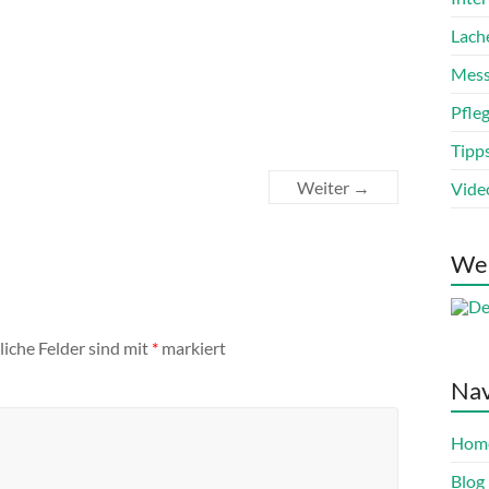
Lach
Mess
Pfle
Tipp
Weiter →
Vide
We
liche Felder sind mit
*
markiert
Nav
Hom
Blog