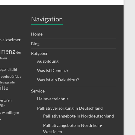
Navigation
Home
alzheimer
in
Blog
emenz
der
Ratgeber
chwür
Ausbildung
lege
leitbild
Was ist Demenz?
legebedürftige
Was ist ein Dekubitus?
flegegrade
äfte
Service
Heimverzeichnis
gestufen
für
Palliativversorgung in Deutschland
a
wundliegen
Palliativangebote in Norddeutschland
t
Palliativangebote in Nordrhein-
Westfalen