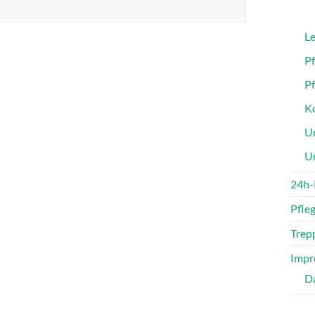
Le
P
P
Ko
Un
U
24h-
Pfle
Trepp
Impr
D