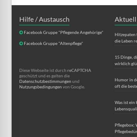
Hilfe / Austausch
Aktuell
Facebook Gruppe "Pflegende Angehörige"
Hitzepaten 
die Leben r
Facebook Gruppe "Altenpflege"
15 Dinge, d
wirklich gl
Diese Webseite ist durch
reCAPTCHA
geschützt und es gelten die
Humor in d
Datenschutzbestimmungen
und
oft die best
Nutzungsbedingungen
von Google.
Was ist ein
Lebensqual
Pflegebox: 
Pflegebedür