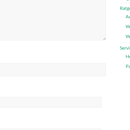
Ratg
A
W
Wa
Servi
H
Pa