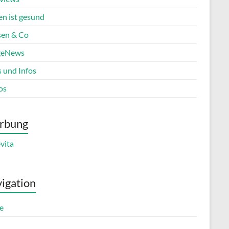
en ist gesund
en & Co
geNews
s und Infos
os
rbung
igation
e