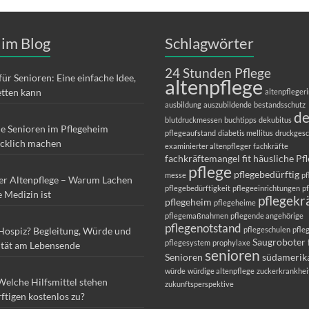
 im Blog
Schlagwörter
24 Stunden Pflege
für Senioren: Eine einfache Idee,
altenpflege
etten kann
altenpfleger
ausbildung
auszubildende
bestandsschutz
d
blutdruckmessen
buchtipps
dekubitus
ie Senioren im Pflegeheim
pflegeaufstand
diabetis mellitus
druckges
ücklich machen
examinierter altenpfleger
fachkräfte
fachkräftemangel
fit
häusliche Pf
pflege
pflegebedürftig
messe
pf
er Altenpflege – Warum Lachen
pflegebedürftigkeit
pflegeeinrichtungen
p
e Medizin ist
pflegekr
pflegeheim
pflegeheime
pflegemaßnahmen
pflegende angehörige
pflegenotstand
 Hospiz? Begleitung, Würde und
pflegeschulen
pfle
Saugroboter 
pflegesystem
prophylaxe
ität am Lebensende
senioren
Senioren
südamerik
würde
würdige altenpflege
zuckerkrankhei
Welche Hilfsmittel stehen
zukunftsperspektive
ftigen kostenlos zu?