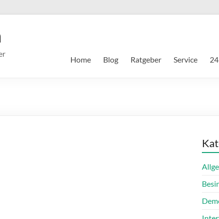
m
er
Home
Blog
Ratgeber
Service
24
Kat
Allg
Besi
Dem
Inte