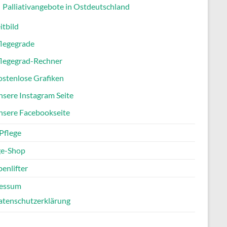
Palliativangebote in Ostdeutschland
itbild
flegegrade
flegegrad-Rechner
stenlose Grafiken
sere Instagram Seite
nsere Facebookseite
Pflege
ge-Shop
enlifter
essum
atenschutzerklärung