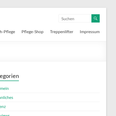
h-Pflege
Pflege-Shop
Treppenlifter
Impressum
egorien
emein
nnliches
enz
rviews