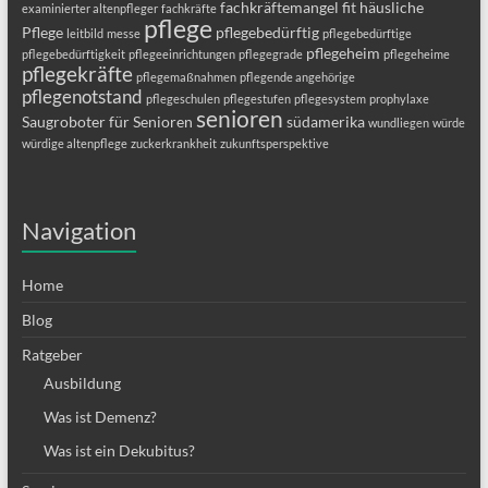
fachkräftemangel
fit
häusliche
examinierter altenpfleger
fachkräfte
pflege
Pflege
pflegebedürftig
leitbild
messe
pflegebedürftige
pflegeheim
pflegebedürftigkeit
pflegeeinrichtungen
pflegegrade
pflegeheime
pflegekräfte
pflegemaßnahmen
pflegende angehörige
pflegenotstand
pflegeschulen
pflegestufen
pflegesystem
prophylaxe
senioren
Saugroboter für Senioren
südamerika
wundliegen
würde
würdige altenpflege
zuckerkrankheit
zukunftsperspektive
Navigation
Home
Blog
Ratgeber
Ausbildung
Was ist Demenz?
Was ist ein Dekubitus?