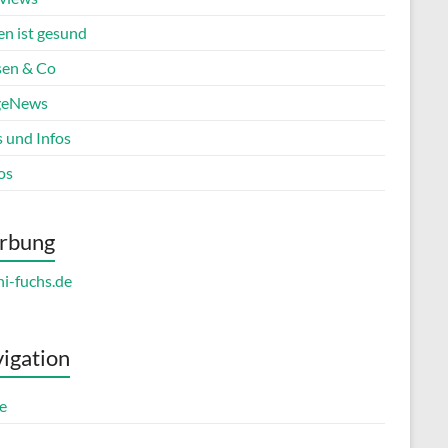
en ist gesund
en & Co
geNews
s und Infos
os
rbung
igation
e