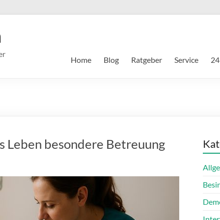
m
er
Home
Blog
Ratgeber
Service
24
as Leben besondere Betreuung
Kat
Allg
Besi
Dem
Inte