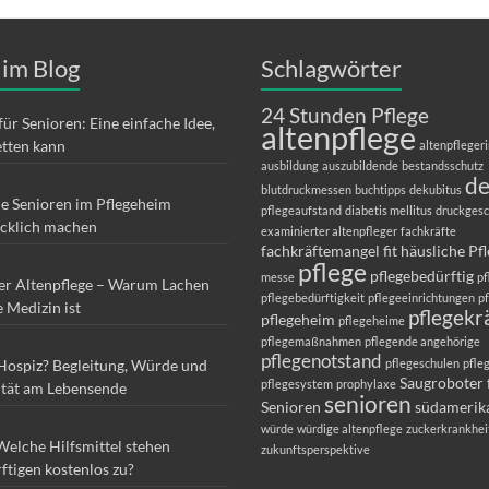
 im Blog
Schlagwörter
24 Stunden Pflege
für Senioren: Eine einfache Idee,
altenpflege
etten kann
altenpfleger
ausbildung
auszubildende
bestandsschutz
d
blutdruckmessen
buchtipps
dekubitus
ie Senioren im Pflegeheim
pflegeaufstand
diabetis mellitus
druckges
ücklich machen
examinierter altenpfleger
fachkräfte
fachkräftemangel
fit
häusliche Pf
pflege
pflegebedürftig
messe
pf
er Altenpflege – Warum Lachen
pflegebedürftigkeit
pflegeeinrichtungen
p
e Medizin ist
pflegekr
pflegeheim
pflegeheime
pflegemaßnahmen
pflegende angehörige
pflegenotstand
 Hospiz? Begleitung, Würde und
pflegeschulen
pfle
Saugroboter 
pflegesystem
prophylaxe
ität am Lebensende
senioren
Senioren
südamerik
würde
würdige altenpflege
zuckerkrankhei
Welche Hilfsmittel stehen
zukunftsperspektive
ftigen kostenlos zu?