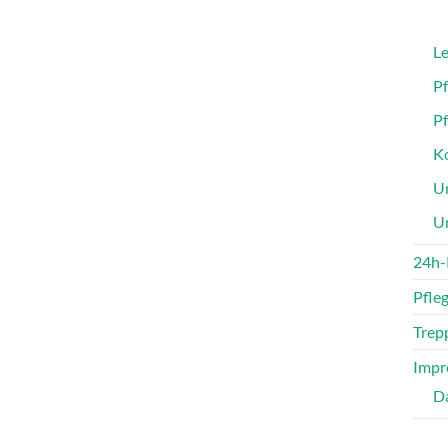
Le
P
P
Ko
Un
U
24h-
Pfle
Trepp
Impr
D