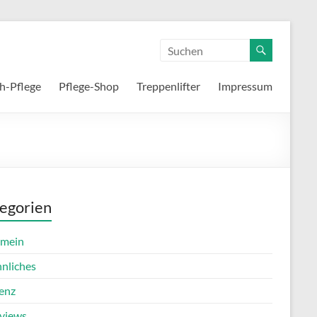
h-Pflege
Pflege-Shop
Treppenlifter
Impressum
egorien
emein
nnliches
enz
rviews