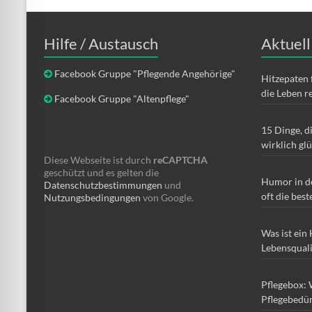
Hilfe / Austausch
Aktuell
Facebook Gruppe "Pflegende Angehörige"
Hitzepaten 
die Leben r
Facebook Gruppe "Altenpflege"
15 Dinge, d
wirklich gl
Diese Webseite ist durch
reCAPTCHA
geschützt und es gelten die
Humor in d
Datenschutzbestimmungen
und
oft die best
Nutzungsbedingungen
von Google.
Was ist ein
Lebensqual
Pflegebox: 
Pflegebedür