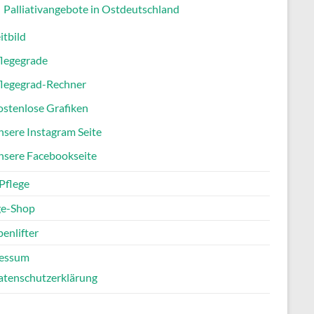
Palliativangebote in Ostdeutschland
itbild
flegegrade
flegegrad-Rechner
stenlose Grafiken
sere Instagram Seite
nsere Facebookseite
Pflege
ge-Shop
enlifter
essum
atenschutzerklärung