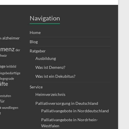
Navigation
Home
alzheimer
in
Blog
emenz
der
Ratgeber
chwür
Ausbildung
lege
leitbild
Was ist Demenz?
legebedürftige
Was ist ein Dekubitus?
flegegrade
äfte
Service
Heimverzeichnis
gestufen
für
Palliativversorgung in Deutschland
a
wundliegen
Palliativangebote in Norddeutschland
t
Palliativangebote in Nordrhein-
Westfalen