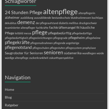
Schlagwörter
altenpflege
24 Stunden Pflege
altenpflegerin
alzheimer
ausbildung
auszubildende
bestandsschutz
blutdruckmessen
buchtipps
demenz
dekubitus
der pflegeaufstand
diabetis mellitus
druckgeschwür
fachkräftemangel
fit
häusliche
examinierter altenpfleger
fachkräfte
pflege
Pflege
pflegebedürftig
leitbild
messe
pflegebedürftige
pflegeheim
pflegebedürftigkeit
pflegeeinrichtungen
pflegegrade
pflegeheime
pflegekräfte
pflegemaßnahmen
pflegende angehörige
pflegenotstand
pflegeschulen
pflegestufen
pflegesystem
prophylaxe
senioren
Saugroboter für Senioren
südamerika
wundliegen
würde
würdige altenpflege
zuckerkrankheit
zukunftsperspektive
Navigation
Home
Blog
Ratgeber