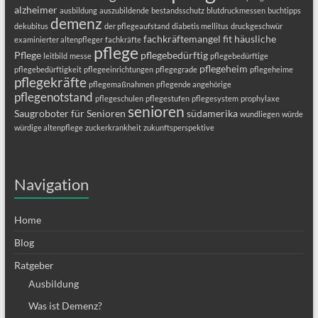
alzheimer
ausbildung
auszubildende
bestandsschutz
blutdruckmessen
buchtipps
demenz
dekubitus
der pflegeaufstand
diabetis mellitus
druckgeschwür
fachkräftemangel
fit
häusliche
examinierter altenpfleger
fachkräfte
pflege
Pflege
pflegebedürftig
leitbild
messe
pflegebedürftige
pflegeheim
pflegebedürftigkeit
pflegeeinrichtungen
pflegegrade
pflegeheime
pflegekräfte
pflegemaßnahmen
pflegende angehörige
pflegenotstand
pflegeschulen
pflegestufen
pflegesystem
prophylaxe
senioren
Saugroboter für Senioren
südamerika
wundliegen
würde
würdige altenpflege
zuckerkrankheit
zukunftsperspektive
Navigation
Home
Blog
Ratgeber
Ausbildung
Was ist Demenz?