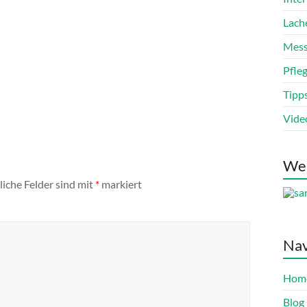
Lach
Mess
Pfle
Tipp
Vide
We
liche Felder sind mit
*
markiert
Nav
Hom
Blog