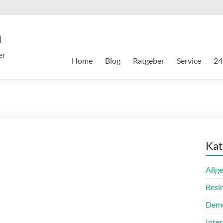
m
er
Home
Blog
Ratgeber
Service
24
Kat
Allg
Besi
Dem
Inte