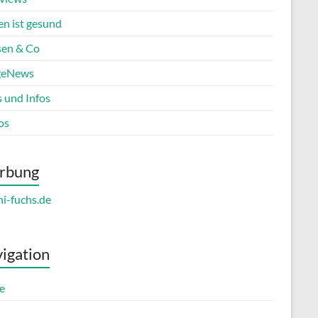
en ist gesund
en & Co
geNews
s und Infos
os
rbung
igation
e