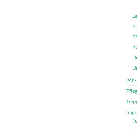
Le
P
P
Ko
Un
U
24h-
Pfle
Trepp
Impr
D