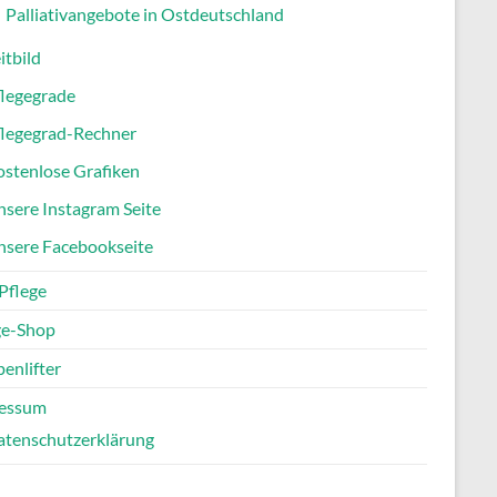
Palliativangebote in Ostdeutschland
itbild
flegegrade
flegegrad-Rechner
stenlose Grafiken
sere Instagram Seite
nsere Facebookseite
Pflege
ge-Shop
enlifter
essum
atenschutzerklärung