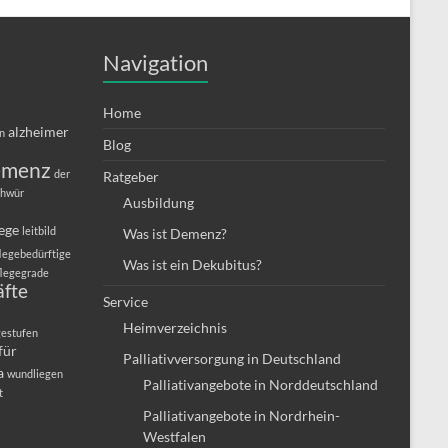
Navigation
Home
alzheimer
in
Blog
emenz
der
Ratgeber
chwür
Ausbildung
lege
leitbild
Was ist Demenz?
legebedürftige
Was ist ein Dekubitus?
flegegrade
äfte
Service
Heimverzeichnis
gestufen
für
Palliativversorgung in Deutschland
a
wundliegen
Palliativangebote in Norddeutschland
t
Palliativangebote in Nordrhein-
Westfalen