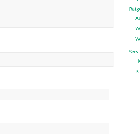
Ratg
A
W
Wa
Servi
H
Pa