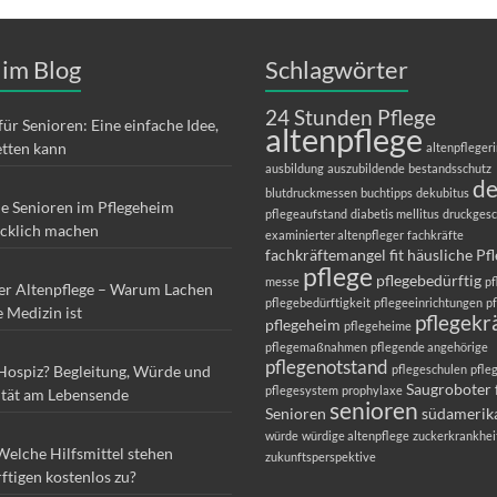
 im Blog
Schlagwörter
24 Stunden Pflege
für Senioren: Eine einfache Idee,
altenpflege
etten kann
altenpfleger
ausbildung
auszubildende
bestandsschutz
d
blutdruckmessen
buchtipps
dekubitus
ie Senioren im Pflegeheim
pflegeaufstand
diabetis mellitus
druckges
ücklich machen
examinierter altenpfleger
fachkräfte
fachkräftemangel
fit
häusliche Pf
pflege
pflegebedürftig
messe
pf
er Altenpflege – Warum Lachen
pflegebedürftigkeit
pflegeeinrichtungen
p
e Medizin ist
pflegekr
pflegeheim
pflegeheime
pflegemaßnahmen
pflegende angehörige
pflegenotstand
 Hospiz? Begleitung, Würde und
pflegeschulen
pfle
Saugroboter 
pflegesystem
prophylaxe
ität am Lebensende
senioren
Senioren
südamerik
würde
würdige altenpflege
zuckerkrankhei
Welche Hilfsmittel stehen
zukunftsperspektive
ftigen kostenlos zu?