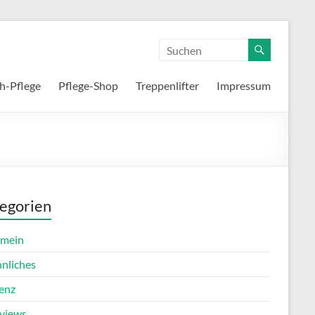
h-Pflege
Pflege-Shop
Treppenlifter
Impressum
egorien
emein
nnliches
enz
rviews