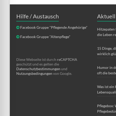
Hilfe / Austausch
Aktuell
Facebook Gruppe "Pflegende Angehörige"
Hitzepaten 
die Leben r
Facebook Gruppe "Altenpflege"
15 Dinge, d
wirklich gl
Diese Webseite ist durch
reCAPTCHA
geschützt und es gelten die
Humor in d
Datenschutzbestimmungen
und
oft die best
Nutzungsbedingungen
von Google.
Was ist ein
Lebensqual
Pflegebox: 
Pflegebedür