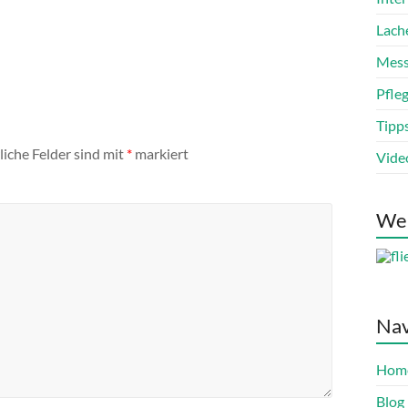
Lach
Mess
Pfle
Tipp
liche Felder sind mit
*
markiert
Vide
We
Nav
Hom
Blog