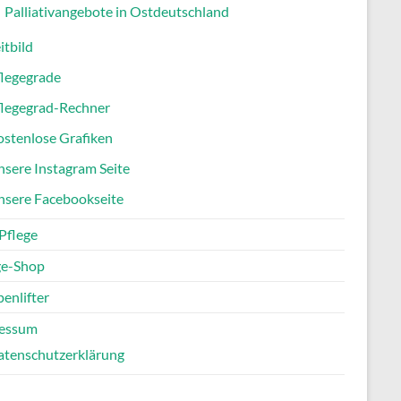
Palliativangebote in Ostdeutschland
itbild
flegegrade
flegegrad-Rechner
stenlose Grafiken
sere Instagram Seite
nsere Facebookseite
Pflege
ge-Shop
enlifter
essum
atenschutzerklärung