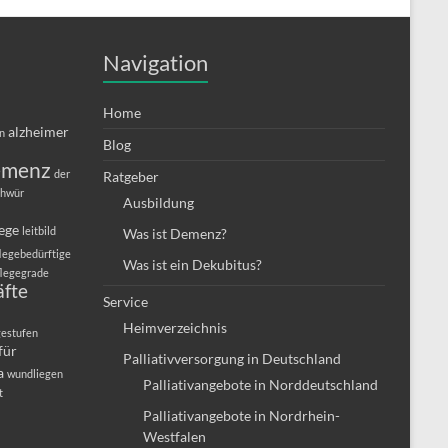
Navigation
Home
alzheimer
in
Blog
emenz
der
Ratgeber
chwür
Ausbildung
lege
leitbild
Was ist Demenz?
legebedürftige
Was ist ein Dekubitus?
flegegrade
äfte
Service
Heimverzeichnis
gestufen
für
Palliativversorgung in Deutschland
a
wundliegen
Palliativangebote in Norddeutschland
t
Palliativangebote in Nordrhein-
Westfalen