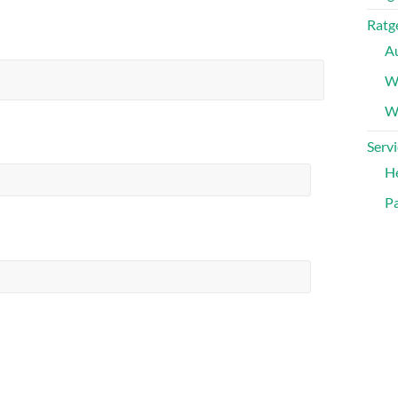
Ratg
A
W
Wa
Servi
H
Pa