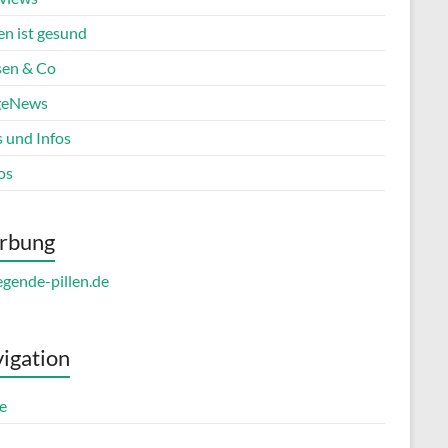
en ist gesund
en & Co
geNews
s und Infos
os
rbung
igation
e