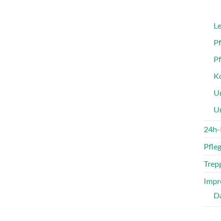
Le
P
P
Ko
Un
U
24h-
Pfle
Trepp
Impr
D