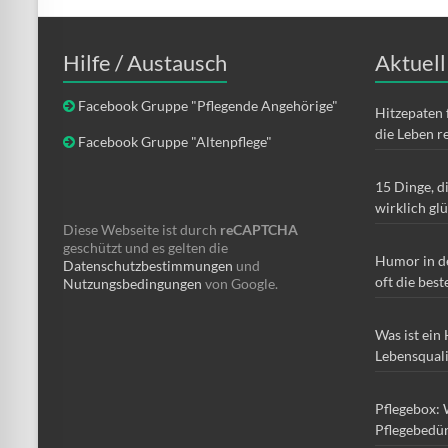
Hilfe / Austausch
Aktuell
Facebook Gruppe "Pflegende Angehörige"
Hitzepaten 
die Leben r
Facebook Gruppe "Altenpflege"
15 Dinge, d
wirklich gl
Diese Webseite ist durch
reCAPTCHA
geschützt und es gelten die
Humor in d
Datenschutzbestimmungen
und
oft die best
Nutzungsbedingungen
von Google.
Was ist ein
Lebensqual
Pflegebox: 
Pflegebedür