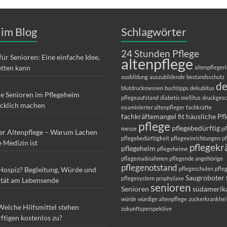
 im Blog
Schlagwörter
24 Stunden Pflege
für Senioren: Eine einfache Idee,
altenpflege
etten kann
altenpfleger
ausbildung
auszubildende
bestandsschutz
d
blutdruckmessen
buchtipps
dekubitus
ie Senioren im Pflegeheim
pflegeaufstand
diabetis mellitus
druckges
ücklich machen
examinierter altenpfleger
fachkräfte
fachkräftemangel
fit
häusliche Pf
pflege
pflegebedürftig
messe
pf
er Altenpflege – Warum Lachen
pflegebedürftigkeit
pflegeeinrichtungen
p
e Medizin ist
pflegekr
pflegeheim
pflegeheime
pflegemaßnahmen
pflegende angehörige
pflegenotstand
 Hospiz? Begleitung, Würde und
pflegeschulen
pfle
Saugroboter 
pflegesystem
prophylaxe
ität am Lebensende
senioren
Senioren
südamerik
würde
würdige altenpflege
zuckerkrankhei
Welche Hilfsmittel stehen
zukunftsperspektive
ftigen kostenlos zu?