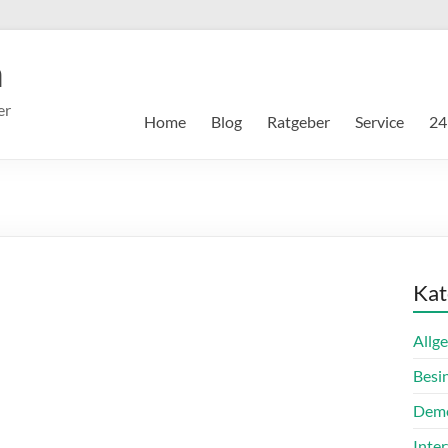
m
er
Home
Blog
Ratgeber
Service
24
Kat
Allg
Besi
Dem
Inte