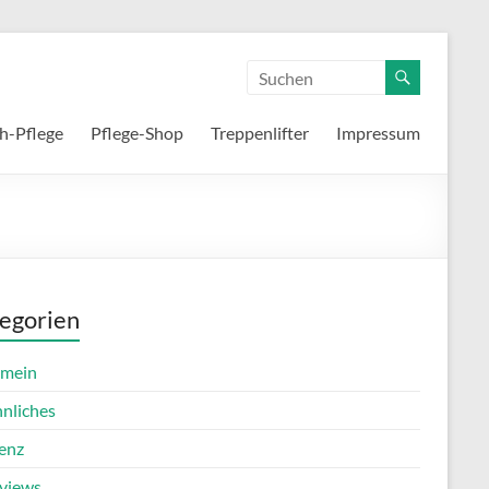
h-Pflege
Pflege-Shop
Treppenlifter
Impressum
egorien
emein
nnliches
enz
rviews