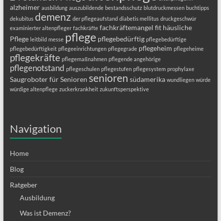
alzheimer
ausbildung
auszubildende
bestandsschutz
blutdruckmessen
buchtipps
demenz
dekubitus
der pflegeaufstand
diabetis mellitus
druckgeschwür
fachkräftemangel
fit
häusliche
examinierter altenpfleger
fachkräfte
pflege
Pflege
pflegebedürftig
leitbild
messe
pflegebedürftige
pflegeheim
pflegebedürftigkeit
pflegeeinrichtungen
pflegegrade
pflegeheime
pflegekräfte
pflegemaßnahmen
pflegende angehörige
pflegenotstand
pflegeschulen
pflegestufen
pflegesystem
prophylaxe
senioren
Saugroboter für Senioren
südamerika
wundliegen
würde
würdige altenpflege
zuckerkrankheit
zukunftsperspektive
Navigation
Home
Blog
Ratgeber
Ausbildung
Was ist Demenz?