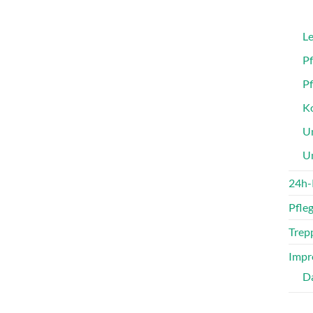
Le
P
P
Ko
Un
U
24h-
Pfle
Trepp
Impr
D