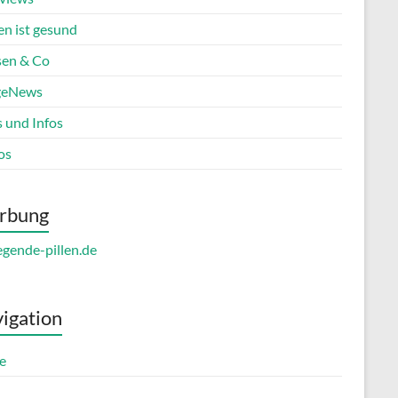
en ist gesund
en & Co
geNews
s und Infos
os
rbung
igation
e