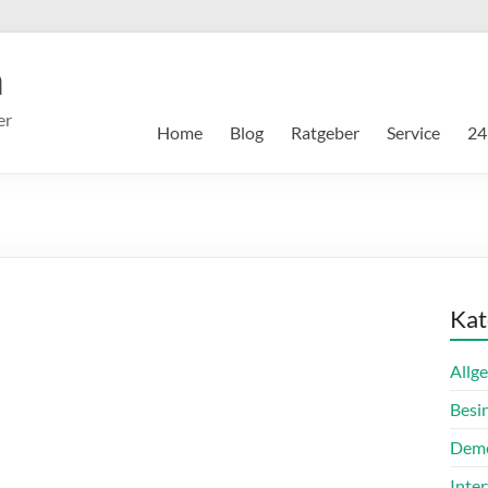
m
er
Home
Blog
Ratgeber
Service
24
Kat
Allg
Besi
Dem
Inte