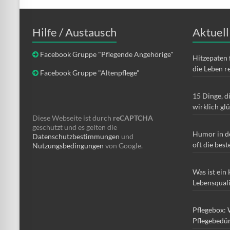
Hilfe / Austausch
Aktuell
Facebook Gruppe "Pflegende Angehörige"
Hitzepaten 
die Leben r
Facebook Gruppe "Altenpflege"
15 Dinge, d
wirklich gl
Diese Webseite ist durch
reCAPTCHA
geschützt und es gelten die
Humor in d
Datenschutzbestimmungen
und
oft die best
Nutzungsbedingungen
von Google.
Was ist ein
Lebensqual
Pflegebox: 
Pflegebedür