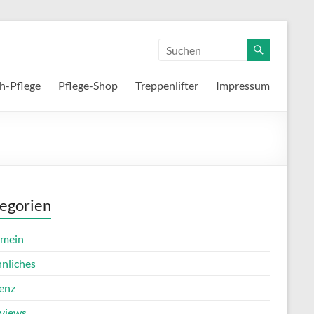
h-Pflege
Pflege-Shop
Treppenlifter
Impressum
egorien
emein
nnliches
enz
rviews