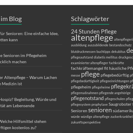
 im Blog
Schlagwörter
24 Stunden Pflege
für Senioren: Eine einfache Idee,
altenpflege
etten kann
altenpfleger
ausbildung
auszubildende
bestandsschutz
d
blutdruckmessen
buchtipps
dekubitus
ie Senioren im Pflegeheim
pflegeaufstand
diabetis mellitus
druckges
ücklich machen
examinierter altenpfleger
fachkräfte
fachkräftemangel
fit
häusliche Pf
pflege
pflegebedürftig
messe
pf
er Altenpflege – Warum Lachen
pflegebedürftigkeit
pflegeeinrichtungen
p
e Medizin ist
pflegekr
pflegeheim
pflegeheime
pflegemaßnahmen
pflegende angehörige
pflegenotstand
 Hospiz? Begleitung, Würde und
pflegeschulen
pfle
Saugroboter 
pflegesystem
prophylaxe
ität am Lebensende
senioren
Senioren
südamerik
würde
würdige altenpflege
zuckerkrankhei
Welche Hilfsmittel stehen
zukunftsperspektive
ftigen kostenlos zu?