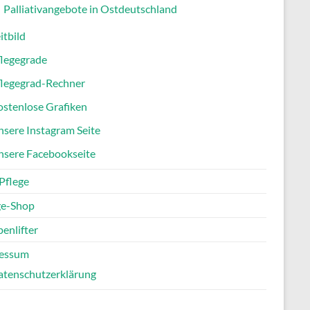
Palliativangebote in Ostdeutschland
itbild
flegegrade
flegegrad-Rechner
stenlose Grafiken
sere Instagram Seite
nsere Facebookseite
Pflege
ge-Shop
enlifter
essum
atenschutzerklärung