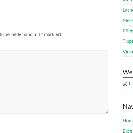
Lach
Mess
Pfle
liche Felder sind mit
*
markiert
Tipp
Vide
We
Nav
Hom
Blog