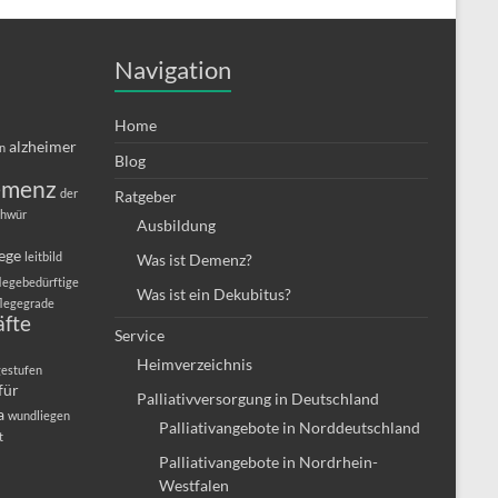
Navigation
Home
alzheimer
in
Blog
emenz
der
Ratgeber
chwür
Ausbildung
lege
leitbild
Was ist Demenz?
legebedürftige
Was ist ein Dekubitus?
flegegrade
äfte
Service
Heimverzeichnis
gestufen
für
Palliativversorgung in Deutschland
a
wundliegen
Palliativangebote in Norddeutschland
t
Palliativangebote in Nordrhein-
Westfalen