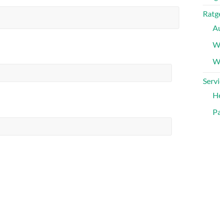
Ratg
A
W
Wa
Servi
H
Pa