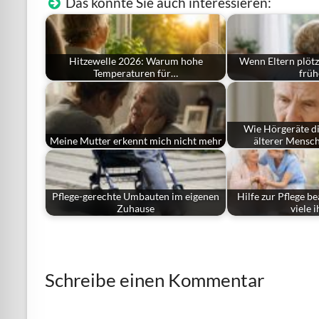
Das könnte Sie auch interessieren:
Hitzewelle 2026: Warum hohe
Wenn Eltern plötz
Temperaturen für…
frü
Wie Hörgeräte di
Meine Mutter erkennt mich nicht mehr
älterer Mensc
Pflege-gerechte Umbauten im eigenen
Hilfe zur Pflege 
Zuhause
viele 
Schreibe einen Kommentar