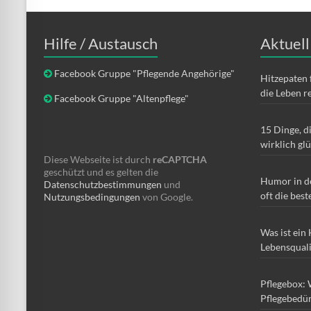
Hilfe / Austausch
Aktuell
Facebook Gruppe "Pflegende Angehörige"
Hitzepaten 
die Leben r
Facebook Gruppe "Altenpflege"
15 Dinge, d
wirklich gl
Diese Webseite ist durch
reCAPTCHA
geschützt und es gelten die
Humor in d
Datenschutzbestimmungen
und
oft die best
Nutzungsbedingungen
von Google.
Was ist ein
Lebensqual
Pflegebox: 
Pflegebedür