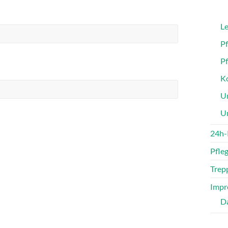
Le
P
P
Ko
Un
U
24h-
Pfle
Trepp
Impr
D