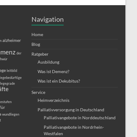
Navigation
Home
alzheimer
in
Blog
emenz
der
Ratgeber
chwür
Ausbildung
lege
leitbild
Was ist Demenz?
legebedürftige
Was ist ein Dekubitus?
flegegrade
äfte
Service
Heimverzeichnis
gestufen
für
Palliativversorgung in Deutschland
a
wundliegen
Palliativangebote in Norddeutschland
t
Palliativangebote in Nordrhein-
Westfalen