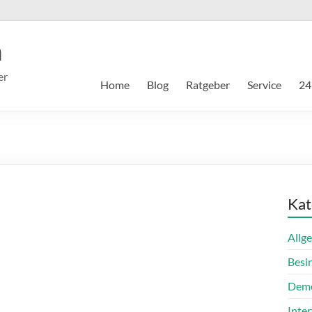
m
er
Home
Blog
Ratgeber
Service
24
Kat
Allg
Besi
Dem
Inte