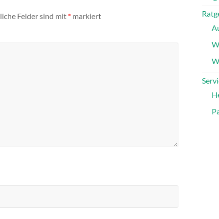
Ratg
liche Felder sind mit
*
markiert
A
W
Wa
Servi
H
Pa