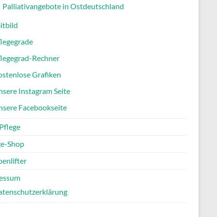
Palliativangebote in Ostdeutschland
itbild
flegegrade
flegegrad-Rechner
stenlose Grafiken
sere Instagram Seite
nsere Facebookseite
Pflege
ge-Shop
enlifter
essum
atenschutzerklärung