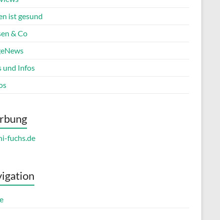
en ist gesund
en & Co
geNews
s und Infos
os
rbung
igation
e