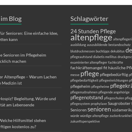
 im Blog
Schlagwörter
24 Stunden Pflege
für Senioren: Eine einfache Idee,
altenpflege
etten kann
altenpfleger
ausbildung
auszubildende
bestandsschutz
d
blutdruckmessen
buchtipps
dekubitus
ie Senioren im Pflegeheim
pflegeaufstand
diabetis mellitus
druckges
ücklich machen
examinierter altenpfleger
fachkräfte
fachkräftemangel
fit
häusliche Pf
pflege
pflegebedürftig
messe
pf
er Altenpflege – Warum Lachen
pflegebedürftigkeit
pflegeeinrichtungen
p
e Medizin ist
pflegekr
pflegeheim
pflegeheime
pflegemaßnahmen
pflegende angehörige
pflegenotstand
 Hospiz? Begleitung, Würde und
pflegeschulen
pfle
Saugroboter 
pflegesystem
prophylaxe
ität am Lebensende
senioren
Senioren
südamerik
würde
würdige altenpflege
zuckerkrankhei
Welche Hilfsmittel stehen
zukunftsperspektive
ftigen kostenlos zu?