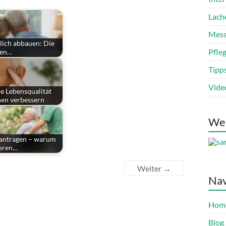
Lach
Mess
lich abbauen: Die
Pfle
hen…
Tipp
Vide
e Lebensqualität
hen verbessern
We
beantragen – warum
ihren…
Weiter →
Nav
Hom
Blog