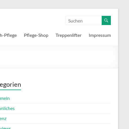
h-Pflege
Pflege-Shop
Treppenlifter
Impressum
egorien
emein
nnliches
enz
rviews