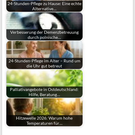
24-Stunden-Pflege zu Hause: Eine echte
Alternative…
Verbesserung der Demenzbetreuung
durch polnische…
24-Stunden-Pflege im Alter – Rund um
die Uhr gut betreut
Palliativangebote in Ostdeutschland:
Hilfe, Beratung…
Hitzewelle 2026: Warum hohe
Temperaturen für…