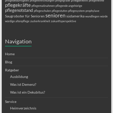
pflegeheim
pflegebedürftigkeit
pflegeeinrichtungen
pflegegrade
pflegeheime
pflegekräfte
pflegemaßnahmen
pflegende angehörige
pflegenotstand
pflegeschulen
pflegestufen
pflegesystem
prophylaxe
senioren
Saugroboter für Senioren
südamerika
wundliegen
würde
würdige altenpflege
zuckerkrankheit
zukunftsperspektive
Navigation
Home
Blog
Ratgeber
Ausbildung
Was ist Demenz?
Was ist ein Dekubitus?
Service
Heimverzeichnis