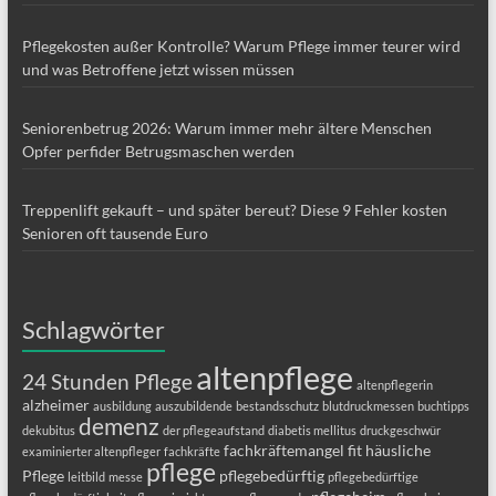
Pflegekosten außer Kontrolle? Warum Pflege immer teurer wird
und was Betroffene jetzt wissen müssen
Seniorenbetrug 2026: Warum immer mehr ältere Menschen
Opfer perfider Betrugsmaschen werden
Treppenlift gekauft – und später bereut? Diese 9 Fehler kosten
Senioren oft tausende Euro
Schlagwörter
altenpflege
24 Stunden Pflege
altenpflegerin
alzheimer
ausbildung
auszubildende
bestandsschutz
blutdruckmessen
buchtipps
demenz
dekubitus
der pflegeaufstand
diabetis mellitus
druckgeschwür
fachkräftemangel
fit
häusliche
examinierter altenpfleger
fachkräfte
pflege
Pflege
pflegebedürftig
leitbild
messe
pflegebedürftige