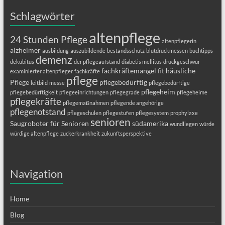
Schlagwörter
altenpflege
24 Stunden Pflege
altenpflegerin
alzheimer
ausbildung
auszubildende
bestandsschutz
blutdruckmessen
buchtipps
demenz
dekubitus
der pflegeaufstand
diabetis mellitus
druckgeschwür
fachkräftemangel
fit
häusliche
examinierter altenpfleger
fachkräfte
pflege
Pflege
pflegebedürftig
leitbild
messe
pflegebedürftige
pflegeheim
pflegebedürftigkeit
pflegeeinrichtungen
pflegegrade
pflegeheime
pflegekräfte
pflegemaßnahmen
pflegende angehörige
pflegenotstand
pflegeschulen
pflegestufen
pflegesystem
prophylaxe
senioren
Saugroboter für Senioren
südamerika
wundliegen
würde
würdige altenpflege
zuckerkrankheit
zukunftsperspektive
Navigation
Home
Blog