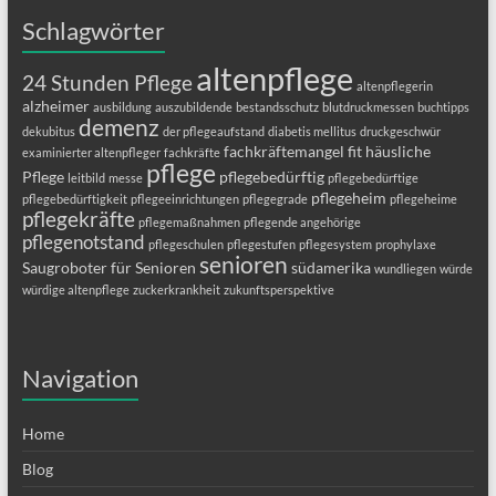
Schlagwörter
altenpflege
24 Stunden Pflege
altenpflegerin
alzheimer
ausbildung
auszubildende
bestandsschutz
blutdruckmessen
buchtipps
demenz
dekubitus
der pflegeaufstand
diabetis mellitus
druckgeschwür
fachkräftemangel
fit
häusliche
examinierter altenpfleger
fachkräfte
pflege
Pflege
pflegebedürftig
leitbild
messe
pflegebedürftige
pflegeheim
pflegebedürftigkeit
pflegeeinrichtungen
pflegegrade
pflegeheime
pflegekräfte
pflegemaßnahmen
pflegende angehörige
pflegenotstand
pflegeschulen
pflegestufen
pflegesystem
prophylaxe
senioren
Saugroboter für Senioren
südamerika
wundliegen
würde
würdige altenpflege
zuckerkrankheit
zukunftsperspektive
Navigation
Home
Blog