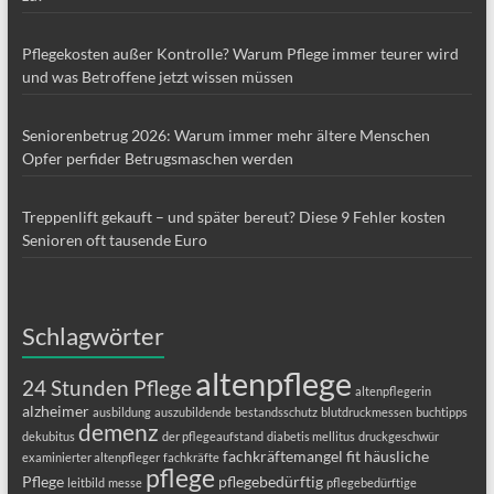
Pflegekosten außer Kontrolle? Warum Pflege immer teurer wird
und was Betroffene jetzt wissen müssen
Seniorenbetrug 2026: Warum immer mehr ältere Menschen
Opfer perfider Betrugsmaschen werden
Treppenlift gekauft – und später bereut? Diese 9 Fehler kosten
Senioren oft tausende Euro
Schlagwörter
altenpflege
24 Stunden Pflege
altenpflegerin
alzheimer
ausbildung
auszubildende
bestandsschutz
blutdruckmessen
buchtipps
demenz
dekubitus
der pflegeaufstand
diabetis mellitus
druckgeschwür
fachkräftemangel
fit
häusliche
examinierter altenpfleger
fachkräfte
pflege
Pflege
pflegebedürftig
leitbild
messe
pflegebedürftige