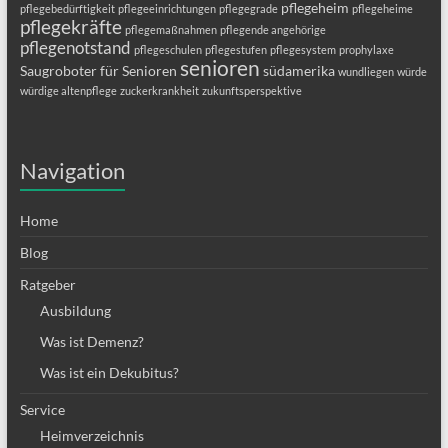
pflegeheim
pflegebedürftigkeit
pflegeeinrichtungen
pflegegrade
pflegeheime
pflegekräfte
pflegemaßnahmen
pflegende angehörige
pflegenotstand
pflegeschulen
pflegestufen
pflegesystem
prophylaxe
senioren
Saugroboter für Senioren
südamerika
wundliegen
würde
würdige altenpflege
zuckerkrankheit
zukunftsperspektive
Navigation
Home
Blog
Ratgeber
Ausbildung
Was ist Demenz?
Was ist ein Dekubitus?
Service
Heimverzeichnis