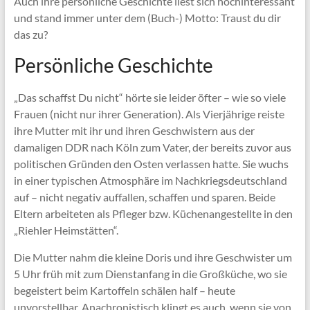
Auch ihre persönliche Geschichte liest sich hochinteressant
und stand immer unter dem (Buch-) Motto: Traust du dir
das zu?
Persönliche Geschichte
„Das schaffst Du nicht“ hörte sie leider öfter – wie so viele
Frauen (nicht nur ihrer Generation). Als Vierjährige reiste
ihre Mutter mit ihr und ihren Geschwistern aus der
damaligen DDR nach Köln zum Vater, der bereits zuvor aus
politischen Gründen den Osten verlassen hatte. Sie wuchs
in einer typischen Atmosphäre im Nachkriegsdeutschland
auf – nicht negativ auffallen, schaffen und sparen. Beide
Eltern arbeiteten als Pfleger bzw. Küchenangestellte in den
„Riehler Heimstätten“.
Die Mutter nahm die kleine Doris und ihre Geschwister um
5 Uhr früh mit zum Dienstanfang in die Großküche, wo sie
begeistert beim Kartoffeln schälen half – heute
unvorstellbar. Anachronistisch klingt es auch, wenn sie von