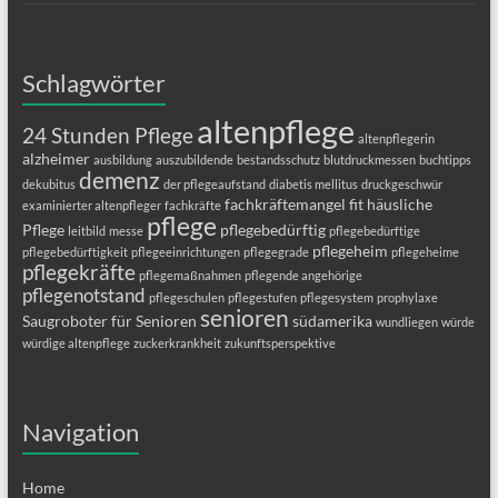
Schlagwörter
altenpflege
24 Stunden Pflege
altenpflegerin
alzheimer
ausbildung
auszubildende
bestandsschutz
blutdruckmessen
buchtipps
demenz
dekubitus
der pflegeaufstand
diabetis mellitus
druckgeschwür
fachkräftemangel
fit
häusliche
examinierter altenpfleger
fachkräfte
pflege
Pflege
pflegebedürftig
leitbild
messe
pflegebedürftige
pflegeheim
pflegebedürftigkeit
pflegeeinrichtungen
pflegegrade
pflegeheime
pflegekräfte
pflegemaßnahmen
pflegende angehörige
pflegenotstand
pflegeschulen
pflegestufen
pflegesystem
prophylaxe
senioren
Saugroboter für Senioren
südamerika
wundliegen
würde
würdige altenpflege
zuckerkrankheit
zukunftsperspektive
Navigation
Home