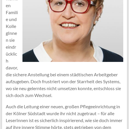
en
Famili
e und
Kolle
gInne
n sie
eindr
ücklic
h
davor,
die sichere Anstellung bei einem städtischen Arbeitgeber
aufzugeben. Doch frustriert von der Starrheit des Systems,
wo sie neu gelerntes nicht umsetzen konnte, entschloss sie
sich doch zum Wechsel.
Auch die Leitung einer neuen, großen Pflegeeinrichtung in
der Kölner Südstadt wurde ihr nicht zugetraut – für alle
LeserInnen ist es sicherlich inspirierend, wie sie doch immer
auf ihre innere Stimme hörte, stets getrieben von dem