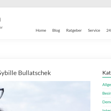
m
er
Home
Blog
Ratgeber
Service
24
ybille Bullatschek
Kat
Allg
Besi
Dem
Inte