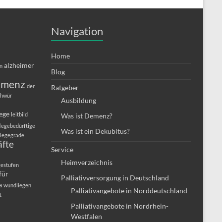
Navigation
Home
alzheimer
in
Blog
emenz
der
Ratgeber
chwür
Ausbildung
lege
leitbild
Was ist Demenz?
legebedürftige
Was ist ein Dekubitus?
flegegrade
äfte
Service
Heimverzeichnis
gestufen
für
Palliativversorgung in Deutschland
a
wundliegen
Palliativangebote in Norddeutschland
t
Palliativangebote in Nordrhein-
Westfalen