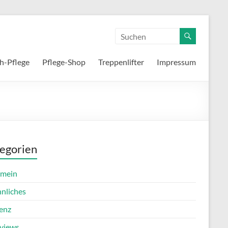
h-Pflege
Pflege-Shop
Treppenlifter
Impressum
egorien
emein
nnliches
enz
rviews