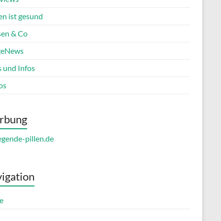
en ist gesund
en & Co
geNews
s und Infos
os
rbung
igation
e