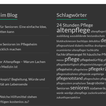
 im Blog
Schlagwörter
24 Stunden Pflege
für Senioren: Eine einfache Idee,
altenpflege
etten kann
altenpfleger
ausbildung
auszubildende
bestandsschutz
d
blutdruckmessen
buchtipps
dekubitus
ie Senioren im Pflegeheim
pflegeaufstand
diabetis mellitus
druckges
ücklich machen
examinierter altenpfleger
fachkräfte
fachkräftemangel
fit
häusliche Pf
pflege
pflegebedürftig
messe
pf
er Altenpflege – Warum Lachen
pflegebedürftigkeit
pflegeeinrichtungen
p
e Medizin ist
pflegekr
pflegeheim
pflegeheime
pflegemaßnahmen
pflegende angehörige
pflegenotstand
 Hospiz? Begleitung, Würde und
pflegeschulen
pfle
Saugroboter 
pflegesystem
prophylaxe
ität am Lebensende
senioren
Senioren
südamerik
würde
würdige altenpflege
zuckerkrankhei
Welche Hilfsmittel stehen
zukunftsperspektive
ftigen kostenlos zu?