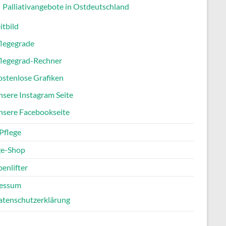
Palliativangebote in Ostdeutschland
itbild
flegegrade
flegegrad-Rechner
stenlose Grafiken
sere Instagram Seite
nsere Facebookseite
Pflege
ge-Shop
enlifter
essum
atenschutzerklärung