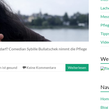
Lach
Mess
Pfle
Tipp
Vide
 darf? Comedian Sybille Bullatschek nimmt die Pflege
We
n ist gesund
Keine Kommentare
Weiterlesen
Nav
Hom
Blog