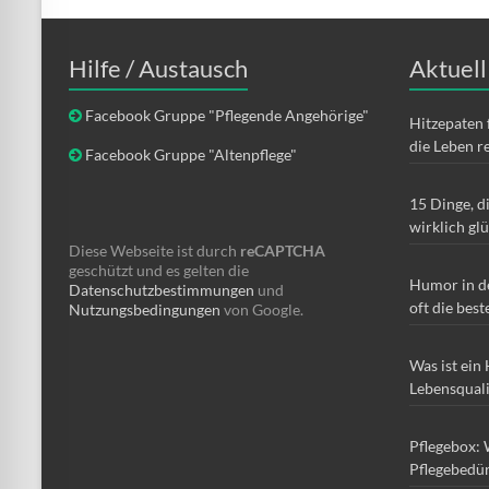
Hilfe / Austausch
Aktuell
Facebook Gruppe "Pflegende Angehörige"
Hitzepaten 
die Leben r
Facebook Gruppe "Altenpflege"
15 Dinge, d
wirklich gl
Diese Webseite ist durch
reCAPTCHA
geschützt und es gelten die
Humor in d
Datenschutzbestimmungen
und
oft die best
Nutzungsbedingungen
von Google.
Was ist ein
Lebensqual
Pflegebox: 
Pflegebedür