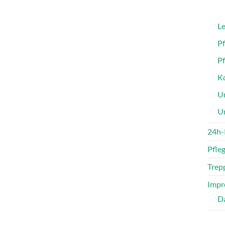
Le
P
P
Ko
Un
U
24h-
Pfle
Trepp
Impr
D