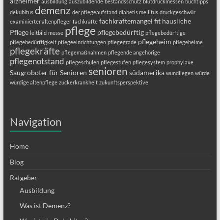
alzheimer
ausbildung
auszubildende
bestandsschutz
blutdruckmessen
buchtipps
demenz
dekubitus
der pflegeaufstand
diabetis mellitus
druckgeschwür
fachkräftemangel
fit
häusliche
examinierter altenpfleger
fachkräfte
pflege
Pflege
pflegebedürftig
leitbild
messe
pflegebedürftige
pflegeheim
pflegebedürftigkeit
pflegeeinrichtungen
pflegegrade
pflegeheime
pflegekräfte
pflegemaßnahmen
pflegende angehörige
pflegenotstand
pflegeschulen
pflegestufen
pflegesystem
prophylaxe
senioren
Saugroboter für Senioren
südamerika
wundliegen
würde
würdige altenpflege
zuckerkrankheit
zukunftsperspektive
Navigation
Home
Blog
Ratgeber
Ausbildung
Was ist Demenz?