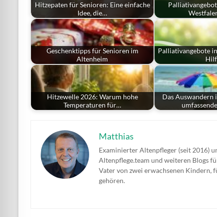
Hitzepaten für Senioren: Eine einfache
Palliativangebo
Idee, die…
Westfalen
Geschenktipps für Senioren im
Palliativangebote 
Altenheim
Hil
Hitzewelle 2026: Warum hohe
Das Auswandern i
Temperaturen für…
umfassende
Matthias
Examinierter Altenpfleger (seit 2016) u
Altenpflege.team und weiteren Blogs 
Vater von zwei erwachsenen Kindern, 
gehören.