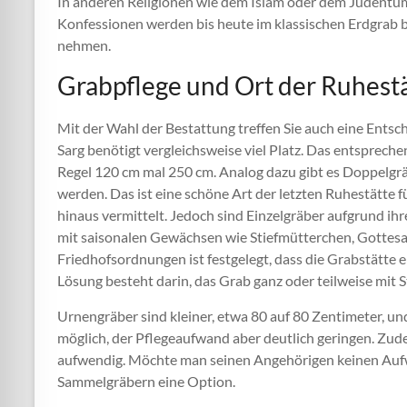
In anderen Religionen wie dem Islam oder dem Judentum 
Konfessionen werden bis heute im klassischen Erdgrab b
nehmen.
Grabpflege und Ort der Ruhest
Mit der Wahl der Bestattung treffen Sie auch eine Entsc
Sarg benötigt vergleichsweise viel Platz. Das entspreche
Regel 120 cm mal 250 cm. Analog dazu gibt es Doppelgrä
werden. Das ist eine schöne Art der letzten Ruhestätte 
hinaus vermittelt. Jedoch sind Einzelgräber aufgrund ihr
mit saisonalen Gewächsen wie Stiefmütterchen, Gottesau
Friedhofsordnungen ist festgelegt, dass die Grabstätte 
Lösung besteht darin, das Grab ganz oder teilweise mit 
Urnengräber sind kleiner, etwa 80 auf 80 Zentimeter, und
möglich, der Pflegeaufwand aber deutlich geringen. Zud
aufwendig. Möchte man seinen Angehörigen keinen Aufw
Sammelgräbern eine Option.