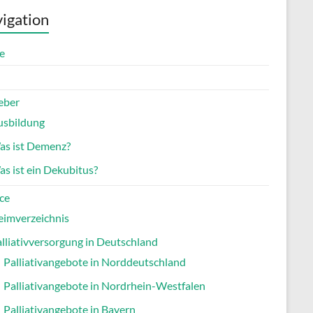
igation
e
eber
usbildung
as ist Demenz?
s ist ein Dekubitus?
ce
eimverzeichnis
lliativversorgung in Deutschland
Palliativangebote in Norddeutschland
Palliativangebote in Nordrhein-Westfalen
Palliativangebote in Bayern