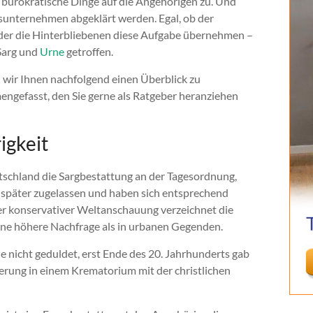
 bürokratische Dinge auf die Angehörigen zu. Und
sunternehmen abgeklärt werden. Egal, ob der
oder die Hinterbliebenen diese Aufgabe übernehmen –
Sarg und
Urne
getroffen.
 wir Ihnen nachfolgend einen Überblick zu
ngefasst, den Sie gerne als Ratgeber heranziehen
igkeit
utschland die Sargbestattung an der Tagesordnung,
 später zugelassen und haben sich entsprechend
her konservativer Weltanschauung verzeichnet die
ine höhere Nachfrage als in urbanen Gegenden.
 nicht geduldet, erst Ende des 20. Jahrhunderts gab
herung in einem Krematorium mit der christlichen