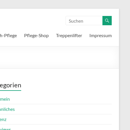
h-Pflege
Pflege-Shop
Treppenlifter
Impressum
egorien
emein
nnliches
enz
rviews