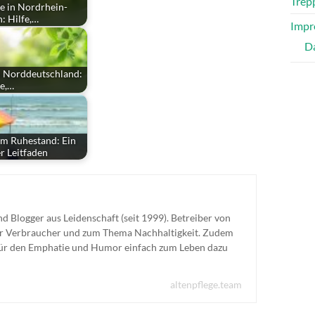
Trepp
te in Nordrhein-
: Hilfe,…
Impr
D
in Norddeutschland:
fe,…
m Ruhestand: Ein
r Leitfaden
nd Blogger aus Leidenschaft (seit 1999). Betreiber von
für Verbraucher und zum Thema Nachhaltigkeit. Zudem
für den Emphatie und Humor einfach zum Leben dazu
altenpflege.team