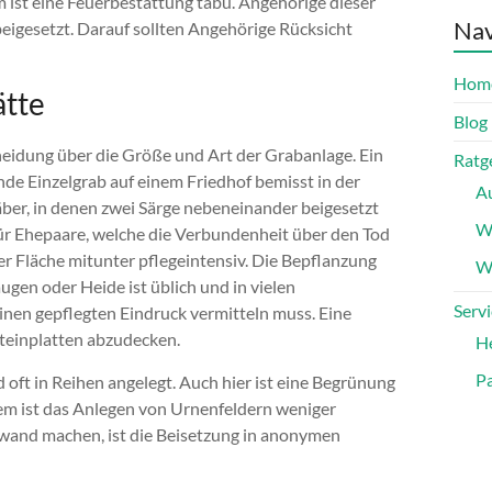
ist eine Feuerbestattung tabu. Angehörige dieser
Nav
eigesetzt. Darauf sollten Angehörige Rücksicht
Hom
ätte
Blog
heidung über die Größe und Art der Grabanlage. Ein
Ratg
nde Einzelgrab auf einem Friedhof bemisst in der
A
ber, in denen zwei Särge nebeneinander beigesetzt
W
für Ehepaare, welche die Verbundenheit über den Tod
er Fläche mitunter pflegeintensiv. Die Bepflanzung
Wa
gen oder Heide ist üblich und in vielen
Servi
einen gepflegten Eindruck vermitteln muss. Eine
Steinplatten abzudecken.
H
Pa
 oft in Reihen angelegt. Auch hier ist eine Begrünung
em ist das Anlegen von Urnenfeldern weniger
and machen, ist die Beisetzung in anonymen