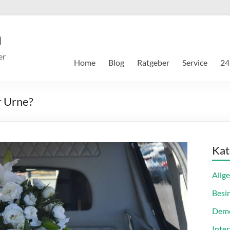
m
er
Home
Blog
Ratgeber
Service
24
r Urne?
Kat
Allg
Besi
Dem
Inte