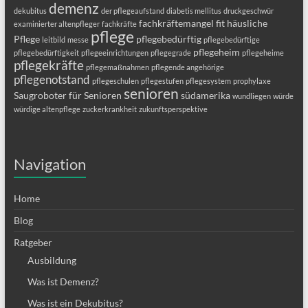
demenz
dekubitus
der pflegeaufstand
diabetis mellitus
druckgeschwür
fachkräftemangel
fit
häusliche
examinierter altenpfleger
fachkräfte
pflege
Pflege
pflegebedürftig
leitbild
messe
pflegebedürftige
pflegeheim
pflegebedürftigkeit
pflegeeinrichtungen
pflegegrade
pflegeheime
pflegekräfte
pflegemaßnahmen
pflegende angehörige
pflegenotstand
pflegeschulen
pflegestufen
pflegesystem
prophylaxe
senioren
Saugroboter für Senioren
südamerika
wundliegen
würde
würdige altenpflege
zuckerkrankheit
zukunftsperspektive
Navigation
Home
Blog
Ratgeber
Ausbildung
Was ist Demenz?
Was ist ein Dekubitus?