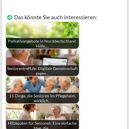
Das könnte Sie auch interessieren:
Palliativangebote in Norddeutschland:
Hilfe,…
Seniorentreff.de: Digitale Gemeinschaft
gegen…
15 Dinge, die Senioren im Pflegeheim
wirklich…
Hitzepaten für Senioren: Eine einfache
Idee, die…