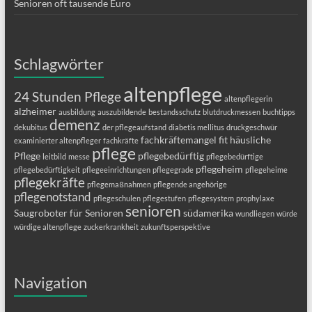
Senioren oft tausende Euro
Schlagwörter
altenpflege
24 Stunden Pflege
altenpflegerin
alzheimer
ausbildung
auszubildende
bestandsschutz
blutdruckmessen
buchtipps
demenz
dekubitus
der pflegeaufstand
diabetis mellitus
druckgeschwür
fachkräftemangel
fit
häusliche
examinierter altenpfleger
fachkräfte
pflege
Pflege
pflegebedürftig
leitbild
messe
pflegebedürftige
pflegeheim
pflegebedürftigkeit
pflegeeinrichtungen
pflegegrade
pflegeheime
pflegekräfte
pflegemaßnahmen
pflegende angehörige
pflegenotstand
pflegeschulen
pflegestufen
pflegesystem
prophylaxe
senioren
Saugroboter für Senioren
südamerika
wundliegen
würde
würdige altenpflege
zuckerkrankheit
zukunftsperspektive
Navigation